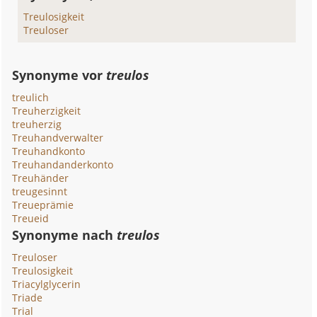
Treulosigkeit
Treuloser
Synonyme vor
treulos
treulich
Treuherzigkeit
treuherzig
Treuhandverwalter
Treuhandkonto
Treuhandanderkonto
Treuhänder
treugesinnt
Treueprämie
Treueid
Synonyme nach
treulos
Treuloser
Treulosigkeit
Triacylglycerin
Triade
Trial