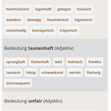
heimtückisch
lügenhaft
gelogen
tückisch
daneben
abwegig
heuchlerisch
lügnerisch
scheinheilig
betrügerisch
trügerisch
Bedeutung
launenhaft
(Adjektiv)
sprunghaft
flatterhaft
labil
hektisch
friedlos
launisch
hitzig
schwankend
nervös
flatterig
inkonsequent
Bedeutung
unfair
(Adjektiv)