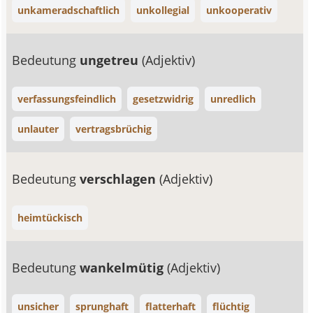
unkameradschaftlich
unkollegial
unkooperativ
Bedeutung
ungetreu
(Adjektiv)
verfassungsfeindlich
gesetzwidrig
unredlich
unlauter
vertragsbrüchig
Bedeutung
verschlagen
(Adjektiv)
heimtückisch
Bedeutung
wankelmütig
(Adjektiv)
unsicher
sprunghaft
flatterhaft
flüchtig