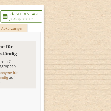
RÄTSEL DES TAGES
Jetzt spielen >
Abkürzungen
e für
ständig
e in 7
sgruppen
nonyme für
ändig
auf
e