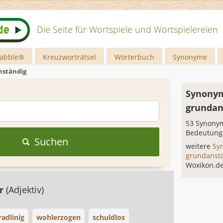
Die Seite für Wortspiele und Wortspielereien
rabble®
Kreuzworträtsel
Wörterbuch
Synonyme
nständig
Synonym
grundan
53 Synonym
Bedeutung
Suchen
weitere
Sy
grundanst
Woxikon.d
ar
(Adjektiv)
radlinig
wohlerzogen
schuldlos