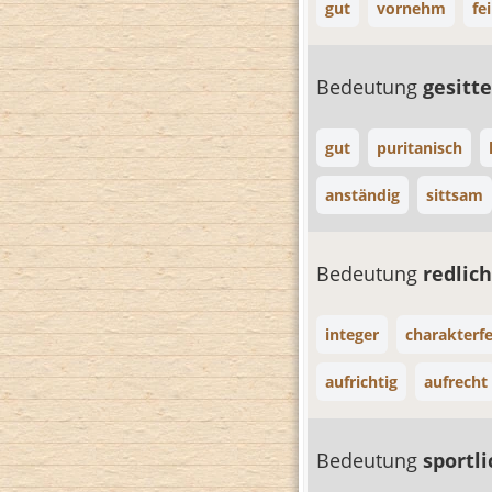
gut
vornehm
fe
Bedeutung
gesitt
gut
puritanisch
anständig
sittsam
Bedeutung
redlic
integer
charakterfe
aufrichtig
aufrecht
Bedeutung
sportl