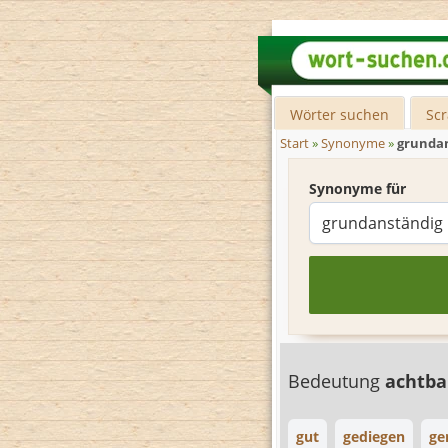
Wörter suchen
Sc
Start
»
Synonyme
»
grunda
Synonyme für
Bedeutung
achtb
gut
gediegen
ge