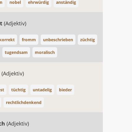
in
nobel
ehrwürdig
anständig
et
(Adjektiv)
korrekt
fromm
unbeschrieben
züchtig
tugendsam
moralisch
h
(Adjektiv)
st
tüchtig
untadelig
bieder
rechtlichdenkend
ich
(Adjektiv)