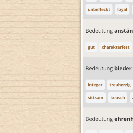
unbefleckt
loyal
Bedeutung
anstä
gut
charakterfest
Bedeutung
bieder
integer
treuherzig
sittsam
keusch
Bedeutung
ehren