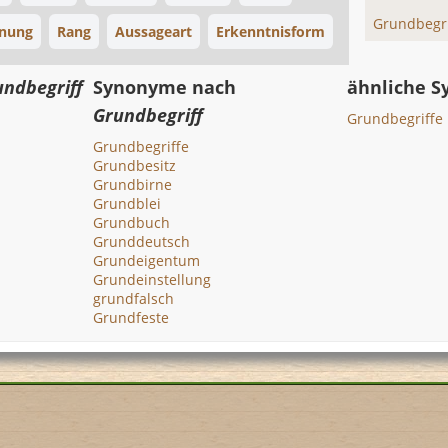
Grundbegri
nung
Rang
Aussageart
Erkenntnisform
undbegriff
Synonyme nach
ähnliche 
Grundbegriff
Grundbegriffe
Grundbegriffe
Grundbesitz
Grundbirne
Grundblei
Grundbuch
Grunddeutsch
Grundeigentum
Grundeinstellung
grundfalsch
Grundfeste