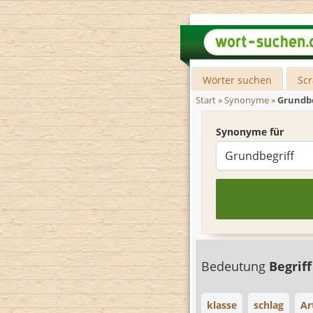
Wörter suchen
Sc
Start
»
Synonyme
»
Grundbe
Synonyme für
Bedeutung
Begrif
klasse
schlag
Ar