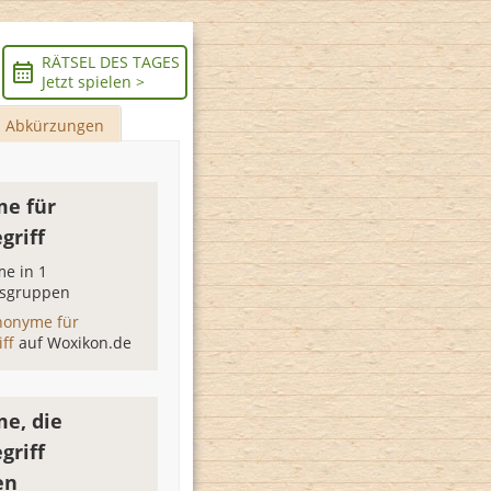
RÄTSEL DES TAGES
Jetzt spielen >
Abkürzungen
e für
griff
e in 1
sgruppen
nonyme für
iff
auf Woxikon.de
e, die
griff
en