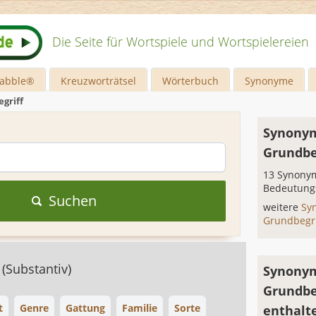
Die Seite für Wortspiele und Wortspielereien
rabble®
Kreuzworträtsel
Wörterbuch
Synonyme
griff
Synonym
Grundbe
13 Synonym
Bedeutung
Suchen
weitere
Sy
Grundbegr
f
(Substantiv)
Synonym
Grundbe
t
Genre
Gattung
Familie
Sorte
enthalt