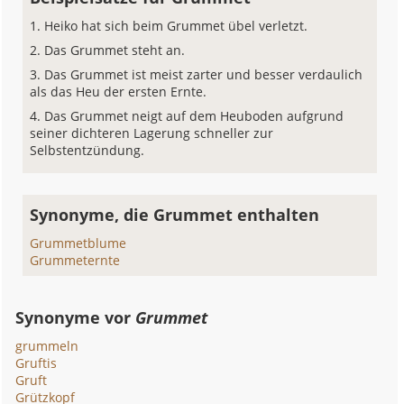
Heiko hat sich beim Grummet übel verletzt.
Das Grummet steht an.
Das Grummet ist meist zarter und besser verdaulich
als das Heu der ersten Ernte.
Das Grummet neigt auf dem Heuboden aufgrund
seiner dichteren Lagerung schneller zur
Selbstentzündung.
Synonyme, die Grummet enthalten
Grummetblume
Grummeternte
Synonyme vor
Grummet
grummeln
Gruftis
Gruft
Grützkopf