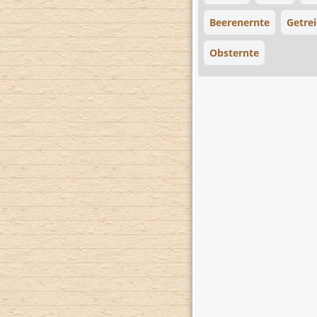
Beerenernte
Getre
Obsternte