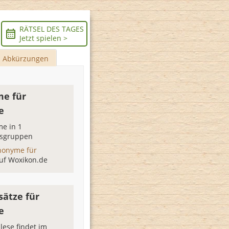
RÄTSEL DES TAGES
Jetzt spielen >
Abkürzungen
e für
e
e in 1
sgruppen
nonyme für
uf Woxikon.de
sätze für
e
lese findet im