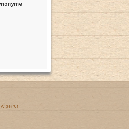
Synonyme
n
•
Widerruf