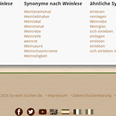
inlese
Synonyme nach
Weinlese
ähnliche 
Weinlesemonat
einlesen
Weinliebhaber
reinlegen
Weinlokal
Weinrebe
Weinmonat
Weinglas
Weinrebe
sich einleben
Weinreife
einlegen
weinrot
einlösen
Weinsäure
einleben
Weinschaumcreme
sich einleben i
Weinseligkeit
- 2026 by
wort-suchen.de
•
Impressum
•
Datenschutzerklärung
•
Datenschutzeinstellungen