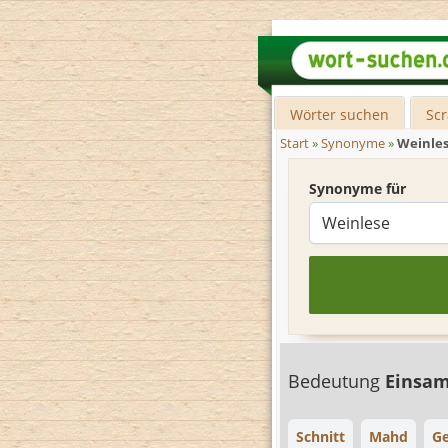
Wörter suchen
Sc
Start
»
Synonyme
»
Weinle
Synonyme für
Bedeutung
Einsa
Schnitt
Mahd
Ge