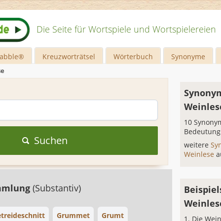
Die Seite für Wortspiele und Wortspielereien
rabble®
Kreuzworträtsel
Wörterbuch
Synonyme
se
Synonym
Weinles
10 Synonym
Bedeutung
Suchen
weitere
Sy
Weinlese
a
mmlung
(Substantiv)
Beispiel
Weinles
treideschnitt
Grummet
Grumt
Die Wein