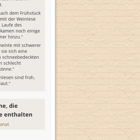
t.
nach dem Frühstück
 mit der Weinlese
m Laufe des
 kamen noch einige
er hinzu.“
einte mit schwerer
sie sich eine
n schneebedeckten
n schlecht
könne.“
nlesen sind froh,
laut.“
e, die
e enthalten
onat