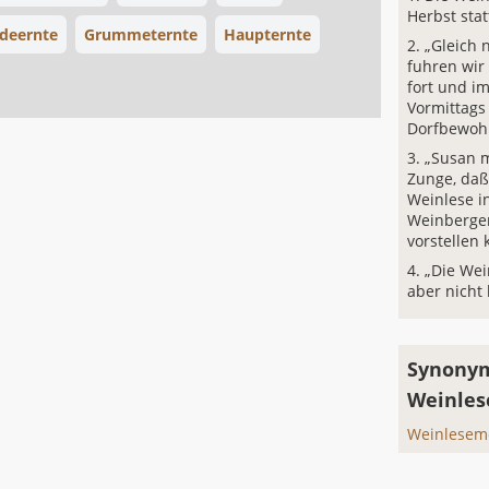
Herbst stat
ideernte
Grummeternte
Haupternte
„Gleich 
fuhren wir
fort und i
Vormittags
Dorfbewohn
„Susan m
Zunge, daß 
Weinlese i
Weinberge
vorstellen 
„Die Wei
aber nicht 
Synonym
Weinles
Weinlesem