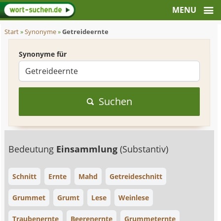
Start
»
Synonyme
»
Getreideernte
Synonyme für
Suchen
Bedeutung
Einsammlung
(Substantiv)
Schnitt
Ernte
Mahd
Getreideschnitt
Grummet
Grumt
Lese
Weinlese
Traubenernte
Beerenernte
Grummeternte