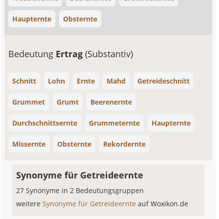
Haupternte
Obsternte
Bedeutung
Ertrag
(Substantiv)
Schnitt
Lohn
Ernte
Mahd
Getreideschnitt
Grummet
Grumt
Beerenernte
Durchschnittsernte
Grummeternte
Haupternte
Missernte
Obsternte
Rekordernte
Synonyme für Getreideernte
27 Synonyme in 2 Bedeutungsgruppen
weitere
Synonyme für Getreideernte
auf Woxikon.de