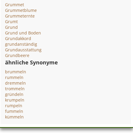
Grummet
Grummetblume
Grummeternte
Grumt
Grund
Grund und Boden
Grundakkord
grundanständig
Grundausstattung
Grundbeere
ähnliche Synonyme
brummeln
rummeln
dremmeln
trommeln
gründeln
krumpeln
rumpeln
fummeln
kümmeln