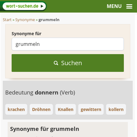
Start
»
Synonyme
»
grummeln
Synonyme für
Suchen
Bedeutung
donnern
(Verb)
krachen
Dröhnen
Knallen
gewittern
kollern
Synonyme für grummeln