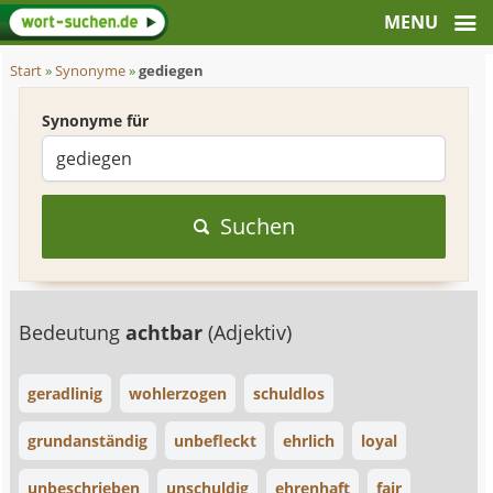
Start
»
Synonyme
»
gediegen
Synonyme für
Suchen
Bedeutung
achtbar
(Adjektiv)
geradlinig
wohlerzogen
schuldlos
grundanständig
unbefleckt
ehrlich
loyal
unbeschrieben
unschuldig
ehrenhaft
fair