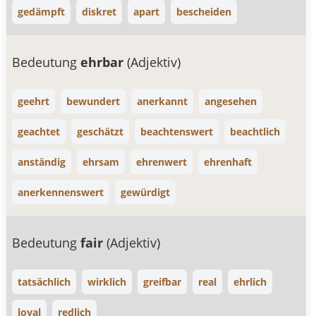
gedämpft
diskret
apart
bescheiden
Bedeutung
ehrbar
(Adjektiv)
geehrt
bewundert
anerkannt
angesehen
geachtet
geschätzt
beachtenswert
beachtlich
anständig
ehrsam
ehrenwert
ehrenhaft
anerkennenswert
gewürdigt
Bedeutung
fair
(Adjektiv)
tatsächlich
wirklich
greifbar
real
ehrlich
loyal
redlich