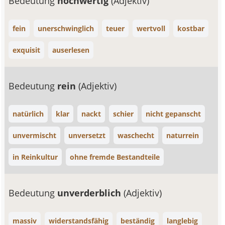
Bedeutung
hochwertig
(Adjektiv)
fein
unerschwinglich
teuer
wertvoll
kostbar
exquisit
auserlesen
Bedeutung
rein
(Adjektiv)
natürlich
klar
nackt
schier
nicht gepanscht
unvermischt
unversetzt
waschecht
naturrein
in Reinkultur
ohne fremde Bestandteile
Bedeutung
unverderblich
(Adjektiv)
massiv
widerstandsfähig
beständig
langlebig