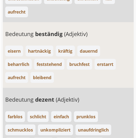
aufrecht
Bedeutung
beständig
(Adjektiv)
eisern
hartnäckig
kräftig
dauernd
beharrlich
feststehend
bruchfest
erstarrt
aufrecht
bleibend
Bedeutung
dezent
(Adjektiv)
farblos
schlicht
einfach
prunklos
schmucklos
unkompliziert
unaufdringlich