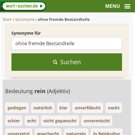
Start
»
Synonyme
»
ohne fremde Bestandteile
Synonyme für
Suchen
Bedeutung
rein
(Adjektiv)
gediegen
natürlich
klar
unverfälscht
nackt
schier
echt
nicht gepanscht
unvermischt
unversetzt
waschecht
naturrein
in Reinkultur