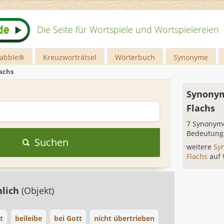
Die Seite für Wortspiele und Wortspielereien
rabble®
Kreuzworträtsel
Wörterbuch
Synonyme
achs
Synonym
Flachs
7 Synonyme
Bedeutung
Suchen
weitere
Sy
Flachs
auf
hlich
(Objekt)
t
beileibe
bei Gott
nicht übertrieben