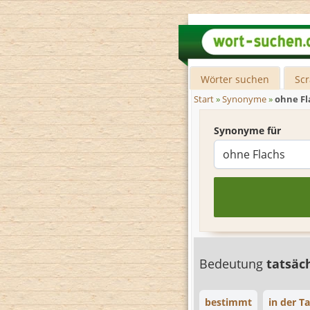
Wörter suchen
Sc
Start
»
Synonyme
»
ohne Fl
Synonyme für
Bedeutung
tatsäc
bestimmt
in der Ta