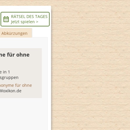
RÄTSEL DES TAGES
Jetzt spielen >
Abkürzungen
e für ohne
 in 1
sgruppen
nonyme für ohne
 Woxikon.de