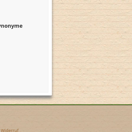
Synonyme
•
Widerruf