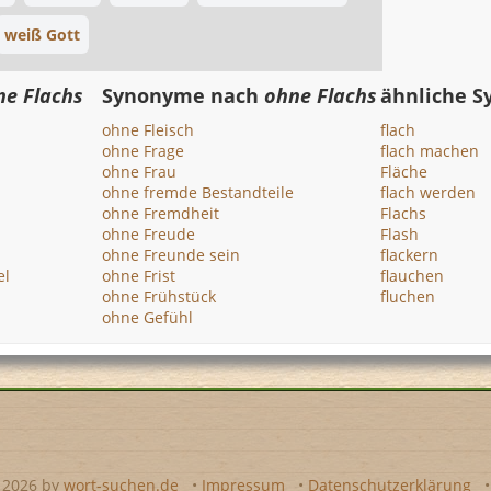
weiß Gott
ne Flachs
Synonyme nach
ohne Flachs
ähnliche 
ohne Fleisch
flach
ohne Frage
flach machen
ohne Frau
Fläche
ohne fremde Bestandteile
flach werden
ohne Fremdheit
Flachs
ohne Freude
Flash
ohne Freunde sein
flackern
el
ohne Frist
flauchen
ohne Frühstück
fluchen
ohne Gefühl
- 2026 by
wort-suchen.de
•
Impressum
•
Datenschutzerklärung