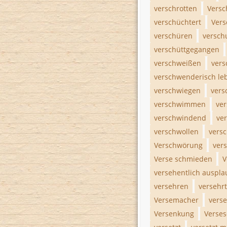
verschrotten
Versc
verschüchtert
Vers
verschüren
versch
verschüttgegangen
verschweißen
vers
verschwenderisch le
verschwiegen
vers
verschwimmen
ve
verschwindend
ver
verschwollen
vers
Verschwörung
ver
Verse schmieden
V
versehentlich auspl
versehren
versehrt
Versemacher
vers
Versenkung
Verse