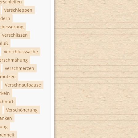
erschleifen
verschleppen
udern
mbesserung
verschlissen
hluß
Verschlusssache
erschmähung
verschmerzen
hmutzen
Verschnaufpause
rkeln
schnürt
Verschönerung
ränken
bung
benheit