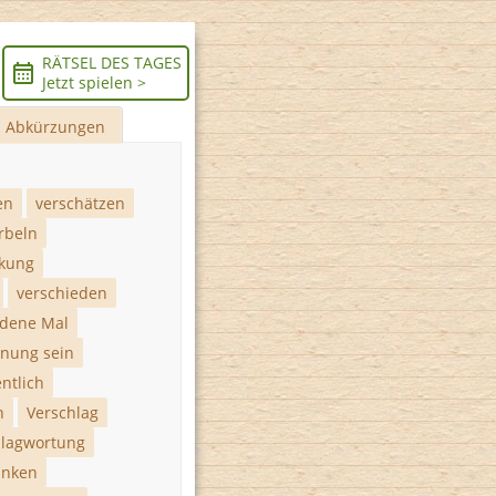
RÄTSEL DES TAGES
Jetzt spielen >
Abkürzungen
en
verschätzen
rbeln
ckung
verschieden
edene Mal
inung sein
ntlich
n
Verschlag
hlagwortung
anken