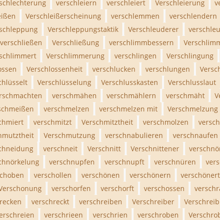
schlechterung
verschleiern
verschleiert
Verschleierung
v
eißen
Verschleißerscheinung
verschlemmen
verschlendern
schleppung
Verschleppungstaktik
Verschleuderer
verschle
verschließen
Verschließung
verschlimmbessern
Verschlim
schlimmert
Verschlimmerung
verschlingen
Verschlingung
ossen
Verschlossenheit
verschlucken
verschlungen
Versc
chlüsselt
Verschlüsselung
Verschlusskasten
Verschlusslaut
rschmachten
verschmähen
verschmählern
verschmäht
V
schmeißen
verschmelzen
verschmelzen mit
Verschmelzung
chmiert
verschmitzt
Verschmitztheit
verschmolzen
versc
hmutztheit
Verschmutzung
verschnabulieren
verschnaufen
chneidung
verschneit
Verschnitt
Verschnittener
verschnö
chnörkelung
verschnupfen
verschnupft
verschnüren
ver
schoben
verschollen
verschönen
verschönern
verschönert
Verschonung
verschorfen
verschorft
verschossen
versch
recken
verschreckt
verschreiben
Verschreiber
Verschrei
erschreien
verschrieen
verschrien
verschroben
Verschro