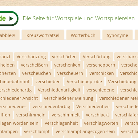
Die Seite für Wortspiele und Wortspielereien
rabble®
Kreuzworträtsel
Wörterbuch
Synonyme
hanzt
Verschanzung
verschärfen
Verschärfung
verscharr
cheiden
verscheißern
verschenken
verscheppern
versche
cherzen
verscheuchen
verscheuern
Verschicken
Verschi
chiebebahnhof
verschieben
Verschiebeprobe
Verschiebung
erschiedenartig
Verschiedenartigkeit
verschiedene
verschi
schiedener Ansicht
verschiedener Meinung
verschiedener Me
erschiedenes
verschiedenfarbig
Verschiedenheit
verschiede
iffen
verschimmeln
verschimmelt
verschlackt
verschlafe
hlagen worden sein
Verschlagenheit
verschlagworten
Versc
chlampen
verschlampt
verschlampt angezogen sein
verschl