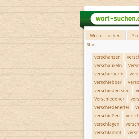
Wörter suchen
Sc
Start
verschanzen
versc
verschaukeln
Vers
verscherberln
vers
verschiebbar
Vers
verschieden sein
v
Verschiedener
ver
verschiedenerlei
V
verschießen
versch
verschlagen
versc
verschlammt
vers