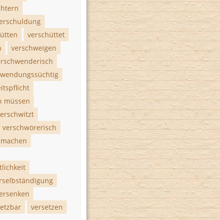
chtern
erschuldung
ütten
verschüttet
n
verschweigen
erschwenderisch
hwendungssüchtig
tspflicht
n müssen
erschwitzt
verschwörerisch
 machen
lichkeit
rselbständigung
ersenken
setzbar
versetzen