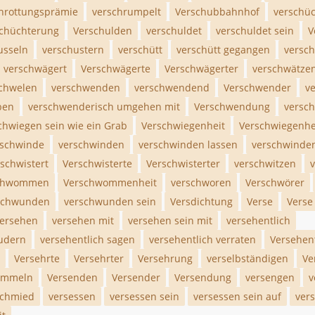
hrottungsprämie
verschrumpelt
Verschubbahnhof
verschü
chüchterung
Verschulden
verschuldet
verschuldet sein
V
usseln
verschustern
verschütt
verschütt gegangen
versch
verschwägert
Verschwägerte
Verschwägerter
verschwätze
chwelen
verschwenden
verschwendend
Verschwender
v
ben
verschwenderisch umgehen mit
Verschwendung
versc
chwiegen sein wie ein Grab
Verschwiegenheit
Verschwiegenhei
rschwinde
verschwinden
verschwinden lassen
verschwinde
schwistert
Verschwisterte
Verschwisterter
verschwitzen
v
chwommen
Verschwommenheit
verschworen
Verschwörer
schwunden
verschwunden sein
Versdichtung
Verse
Verse
ersehen
versehen mit
versehen sein mit
versehentlich
audern
versehentlich sagen
versehentlich verraten
Versehent
Versehrte
Versehrter
Versehrung
verselbständigen
Ve
emmeln
Versenden
Versender
Versendung
versengen
v
schmied
versessen
versessen sein
versessen sein auf
ver