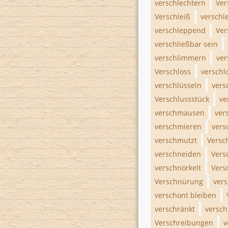
verschlechtern
Ver
Verschleiß
verschl
verschleppend
Ver
verschließbar sein
verschlimmern
ver
Verschloss
verschl
verschlüsseln
vers
Verschlussstück
ve
verschmausen
ver
verschmieren
vers
verschmutzt
Versc
verschneiden
Vers
verschnörkelt
Vers
Verschnürung
ver
verschont bleiben
verschränkt
versch
Verschreibungen
v