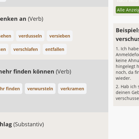
nach Verb 
Alle Anzei
denken an
(Verb)
Beispiel
sehen
verdusseln
versieben
verschu
Ich habe
sen
verschlafen
entfallen
Anmeldefor
keine Ahnu
hingelegt 
mehr finden können
(Verb)
noch, da fi
wieder.
Hab ich 
hr finden
verwursteln
verkramen
deinen Geb
verschussel
chlag
(Substantiv)