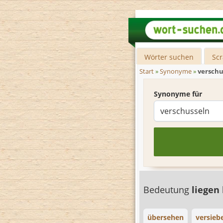
Wörter suchen
Sc
Start
»
Synonyme
»
verschu
Synonyme für
Bedeutung
liegen
übersehen
versieb