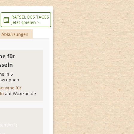
RÄTSEL DES TAGES
Jetzt spielen >
Abkürzungen
e für
sseln
e in 5
sgruppen
nonyme für
eln
auf Woxikon.de
antiv (1)