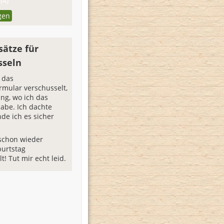
(4)
gen
sätze für
sseln
 das
mular verschusselt,
ng, wo ich das
habe. Ich dachte
nde ich es sicher
schon wieder
urtstag
t! Tut mir echt leid.