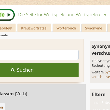
Die Seite für Wortspiele und Wortspielereien
rabble®
Kreuzworträtsel
Wörterbuch
Synonyme
sseln
Synonym
verschu
19 Synonym
Bedeutung
Suchen
weitere
Sy
verschuss
 lassen
(Verb)
filtern
nach Subst
en