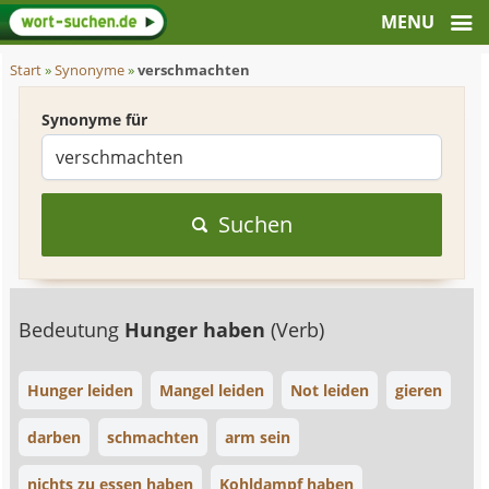
Start
»
Synonyme
»
verschmachten
Synonyme für
Suchen
Bedeutung
Hunger haben
(Verb)
Hunger leiden
Mangel leiden
Not leiden
gieren
darben
schmachten
arm sein
nichts zu essen haben
Kohldampf haben