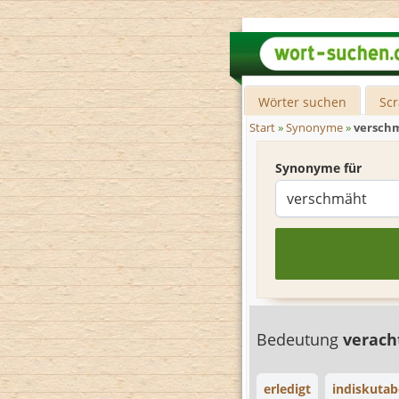
Wörter suchen
Sc
Start
»
Synonyme
»
versch
Synonyme für
Bedeutung
verach
erledigt
indiskutab