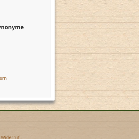
Synonyme
n
ern
•
Widerruf