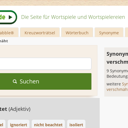
Die Seite für Wortspiele und Wortspielereien
rabble®
Kreuzworträtsel
Wörterbuch
Synonyme
mäht
Synonym
versch
9 Synonyme
Bedeutung
Suchen
weitere
Sy
verschmä
tet
(Adjektiv)
el
ignoriert
nicht beachtet
isoliert