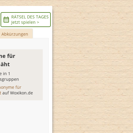
RÄTSEL DES TAGES
Jetzt spielen >
Abkürzungen
e für
mäht
 in 1
sgruppen
nonyme für
ht
auf Woxikon.de