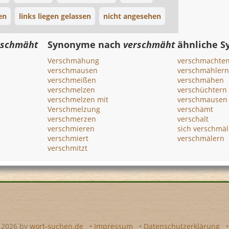
en
links liegen gelassen
nicht angesehen
rschmäht
Synonyme nach
verschmäht
ähnliche 
Verschmähung
verschmachte
verschmausen
verschmählern
verschmeißen
verschmähen
verschmelzen
verschüchtern
verschmelzen mit
verschmausen
Verschmelzung
verschämt
verschmerzen
verschalt
verschmieren
sich verschmäl
verschmiert
verschmälern
verschmitzt
- 2026 by
wort-suchen.de
•
Impressum
•
Datenschutzerklärung