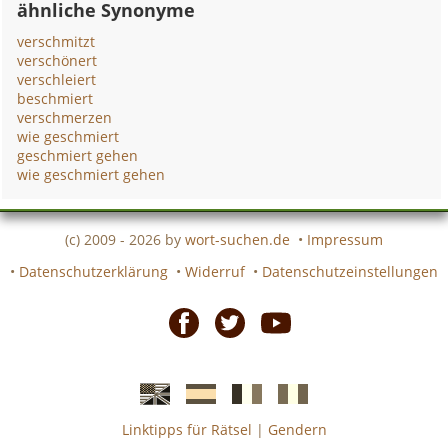
ähnliche Synonyme
verschmitzt
verschönert
verschleiert
beschmiert
verschmerzen
wie geschmiert
geschmiert gehen
wie geschmiert gehen
(c) 2009 - 2026 by
wort-suchen.de
•
Impressum
•
Datenschutzerklärung
•
Widerruf
•
Datenschutzeinstellungen
Facebook
Twitter
Youtube
Linktipps für Rätsel
|
Gendern
Englische
Spanische
französiche
italienische