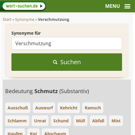
Start
»
Synonyme
»
Verschmutzung
Synonyme für
Suchen
Bedeutung
Schmutz
(Substantiv)
Ausschuß
Auswurf
Kehricht
Ramsch
Schlamm
Unrat
Schund
Müll
Abfall
Mist
Haufen
Kot
Abschaum