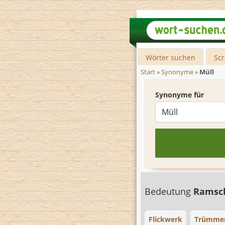
Wörter suchen
Sc
Start
»
Synonyme
»
Müll
Synonyme für
Bedeutung
Rams
Flickwerk
Trümme