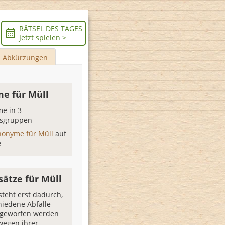
RÄTSEL DES TAGES
Jetzt spielen >
Abkürzungen
e für Müll
e in 3
sgruppen
nonyme für Müll
auf
e
sätze für Müll
steht erst dadurch,
hiedene Abfälle
geworfen werden
wegen ihrer