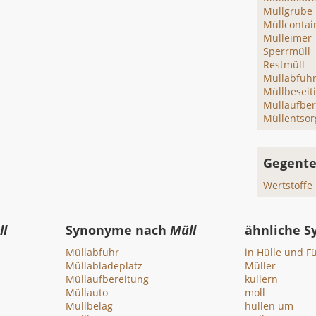
Müllgrube
Müllcontai
Mülleimer
Sperrmüll
Restmüll
Müllabfuh
Müllbeseit
Müllaufber
Müllentso
Gegente
Wertstoffe
ll
Synonyme nach
Müll
ähnliche 
Müllabfuhr
in Hülle und Fü
Müllabladeplatz
Müller
Müllaufbereitung
kullern
Müllauto
moll
Müllbelag
hüllen um