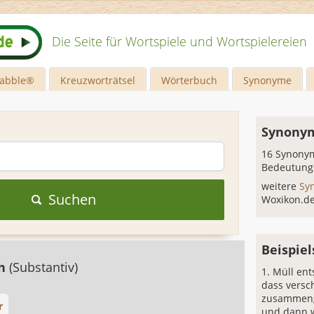
Die Seite für Wortspiele und Wortspielereien
rabble®
Kreuzworträtsel
Wörterbuch
Synonyme
Synonym
16 Synonym
Bedeutung
weitere
Sy
Suchen
Woxikon.d
Beispiel
ch
(Substantiv)
Müll ent
dass versc
zusammen
r
und dann 