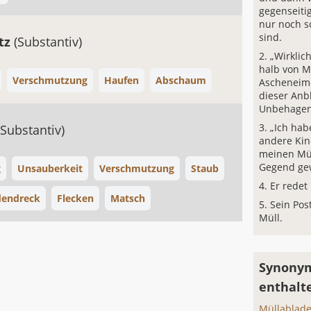
gegenseit
nur noch s
sind.
tz
(Substantiv)
„Wirklich
halb von M
Verschmutzung
Haufen
Abschaum
Ascheneime
dieser Anbl
Unbehagen 
„Ich hab
(Substantiv)
andere Kin
meinen Mül
Gegend ge
g
Unsauberkeit
Verschmutzung
Staub
Er redet
dendreck
Flecken
Matsch
Sein Post
Müll.
Synonym
enthalt
Müllablade