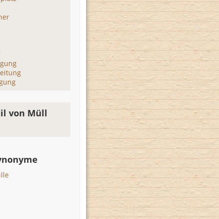
ner
r
igung
eitung
rgung
il von Müll
Synonyme
lle