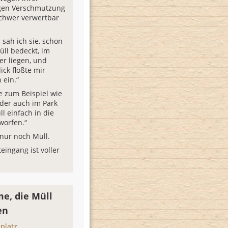
igen Verschmutzung
chwer verwertbar
 sah ich sie, schon
üll bedeckt, im
r liegen, und
ick flößte mir
ein.“
e zum Beispiel wie
der auch im Park
l einfach in die
worfen.“
 nur noch Müll.
eingang ist voller
e, die Müll
en
platz