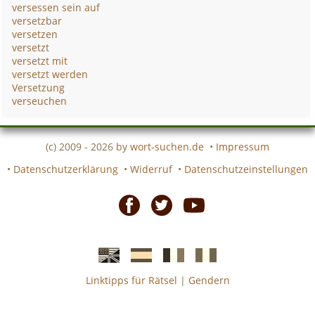
versessen sein auf
versetzbar
versetzen
versetzt
versetzt mit
versetzt werden
Versetzung
verseuchen
(c) 2009 - 2026 by
wort-suchen.de
•
Impressum
•
Datenschutzerklärung
•
Widerruf
•
Datenschutzeinstellungen
Facebook
Twitter
Youtube
Linktipps für Rätsel
|
Gendern
Englische
Spanische
französiche
italienische