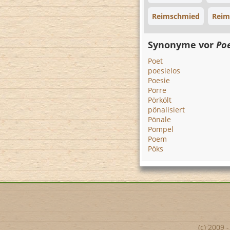
Reimschmied
Reim
Synonyme vor
Po
Poet
poesielos
Poesie
Pörre
Pörkölt
pönalisiert
Pönale
Pömpel
Poem
Pöks
(c) 2009 