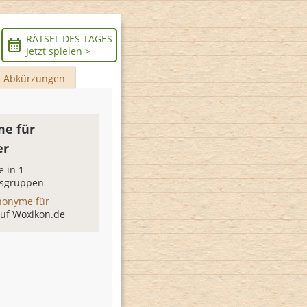
RÄTSEL DES TAGES
Jetzt spielen >
Abkürzungen
e für
er
 in 1
sgruppen
nonyme für
uf Woxikon.de