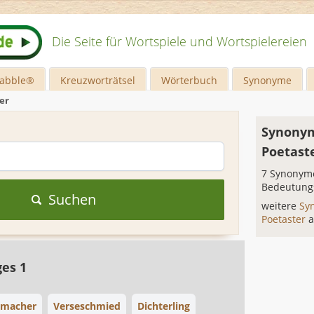
Die Seite für Wortspiele und Wortspielereien
rabble®
Kreuzworträtsel
Wörterbuch
Synonyme
er
Synonym
Poetast
7 Synonyme
Bedeutung
Suchen
weitere
Sy
Poetaster
a
ges 1
emacher
Verseschmied
Dichterling