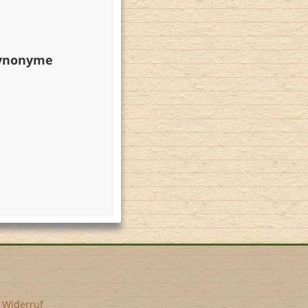
Synonyme
•
Widerruf