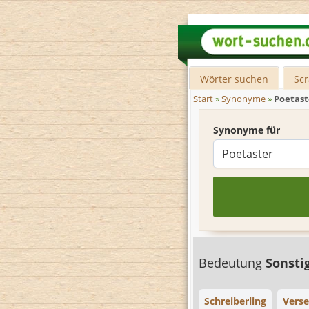
Wörter suchen
Sc
Start
»
Synonyme
»
Poetast
Synonyme für
Bedeutung
Sonsti
Schreiberling
Vers