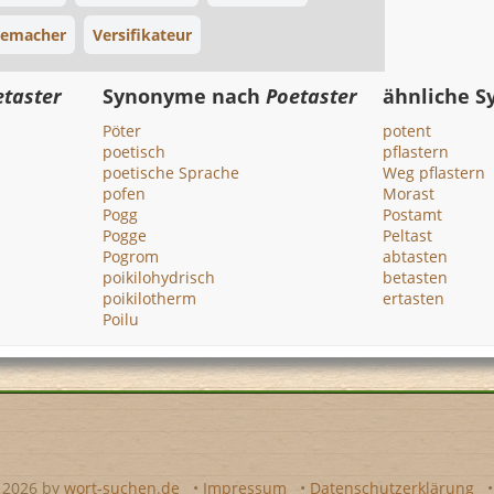
emacher
Versifikateur
etaster
Synonyme nach
Poetaster
ähnliche 
Pöter
potent
poetisch
pflastern
poetische Sprache
Weg pflastern
pofen
Morast
Pogg
Postamt
Pogge
Peltast
Pogrom
abtasten
poikilohydrisch
betasten
poikilotherm
ertasten
Poilu
- 2026 by
wort-suchen.de
•
Impressum
•
Datenschutzerklärung