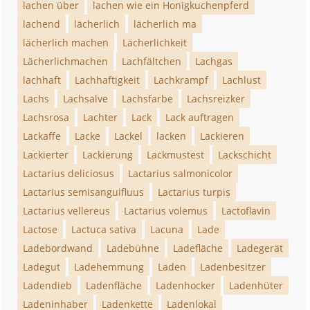
lachen über
lachen wie ein Honigkuchenpferd
lachend
lächerlich
lächerlich ma
lächerlich machen
Lächerlichkeit
Lächerlichmachen
Lachfältchen
Lachgas
lachhaft
Lachhaftigkeit
Lachkrampf
Lachlust
Lachs
Lachsalve
Lachsfarbe
Lachsreizker
Lachsrosa
Lachter
Lack
Lack auftragen
Lackaffe
Lacke
Lackel
lacken
Lackieren
Lackierter
Lackierung
Lackmustest
Lackschicht
Lactarius deliciosus
Lactarius salmonicolor
Lactarius semisanguifluus
Lactarius turpis
Lactarius vellereus
Lactarius volemus
Lactoflavin
Lactose
Lactuca sativa
Lacuna
Lade
Ladebordwand
Ladebühne
Ladefläche
Ladegerät
Ladegut
Ladehemmung
Laden
Ladenbesitzer
Ladendieb
Ladenfläche
Ladenhocker
Ladenhüter
Ladeninhaber
Ladenkette
Ladenlokal