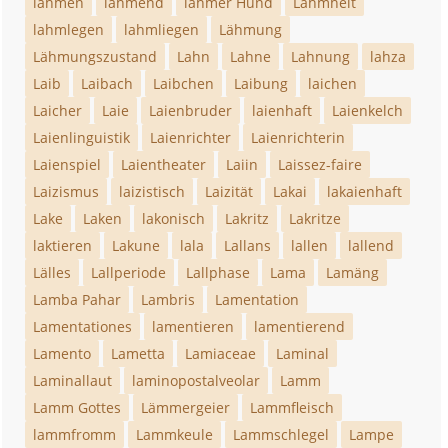
lähmen
lähmend
lahmer Hund
Lahmheit
lahmlegen
lahmliegen
Lähmung
Lähmungszustand
Lahn
Lahne
Lahnung
lahza
Laib
Laibach
Laibchen
Laibung
laichen
Laicher
Laie
Laienbruder
laienhaft
Laienkelch
Laienlinguistik
Laienrichter
Laienrichterin
Laienspiel
Laientheater
Laiin
Laissez-faire
Laizismus
laizistisch
Laizität
Lakai
lakaienhaft
Lake
Laken
lakonisch
Lakritz
Lakritze
laktieren
Lakune
lala
Lallans
lallen
lallend
Lälles
Lallperiode
Lallphase
Lama
Lamäng
Lamba Pahar
Lambris
Lamentation
Lamentationes
lamentieren
lamentierend
Lamento
Lametta
Lamiaceae
Laminal
Laminallaut
laminopostalveolar
Lamm
Lamm Gottes
Lämmergeier
Lammfleisch
lammfromm
Lammkeule
Lammschlegel
Lampe