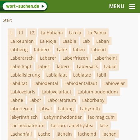
Start
L
L1
L2
La Habana
La ola
La Palma
La Reunion
La Rioja
Laabla
Lab
Laban
labberig
labbern
Labe
laben
labend
Laberarsch
Laberer
Laberfritzen
Laberheini
Laberkopf
Laberl
labern
Labersack
Labial
Labialisierung
Labiallaut
Labiatae
labil
Labilität
Labiodental
Labiodentallaut
Labiovelar
Labiovelaris
Labiovelarlaut
Labium pudendum
Labne
Labor
Laboratorium
Laborbaby
laborieren
Labsal
Labung
Labyrinth
labyrinthisch
Labyrinthodontier
lac magicum
Lac neonatorum
Laccaria amethystea
lace
Lachanfall
Lache
lächeln
lächelnd
lachen