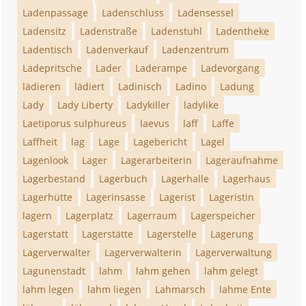
Ladenpassage
Ladenschluss
Ladensessel
Ladensitz
Ladenstraße
Ladenstuhl
Ladentheke
Ladentisch
Ladenverkauf
Ladenzentrum
Ladepritsche
Lader
Laderampe
Ladevorgang
lädieren
lädiert
Ladinisch
Ladino
Ladung
Lady
Lady Liberty
Ladykiller
ladylike
Laetiporus sulphureus
laevus
laff
Laffe
Laffheit
lag
Lage
Lagebericht
Lagel
Lagenlook
Lager
Lagerarbeiterin
Lageraufnahme
Lagerbestand
Lagerbuch
Lagerhalle
Lagerhaus
Lagerhütte
Lagerinsasse
Lagerist
Lageristin
lagern
Lagerplatz
Lagerraum
Lagerspeicher
Lagerstatt
Lagerstätte
Lagerstelle
Lagerung
Lagerverwalter
Lagerverwalterin
Lagerverwaltung
Lagunenstadt
lahm
lahm gehen
lahm gelegt
lahm legen
lahm liegen
Lahmarsch
lahme Ente