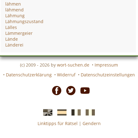
lähmen
lähmend
Lähmung
Lähmungszustand
Lälles
Lämmergeier
Lände
Länderei
(c) 2009 - 2026 by
wort-suchen.de
•
Impressum
•
Datenschutzerklärung
•
Widerruf
•
Datenschutzeinstellungen
Facebook
Twitter
Youtube
Linktipps für Rätsel
|
Gendern
Englische
Spanische
französiche
italienische