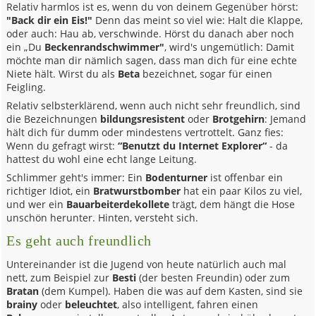
Relativ harmlos ist es, wenn du von deinem Gegenüber hörst:
"Back dir ein Eis!"
Denn das meint so viel wie: Halt die Klappe,
oder auch: Hau ab, verschwinde. Hörst du danach aber noch
ein „Du
Beckenrandschwimmer"
, wird's ungemütlich: Damit
möchte man dir nämlich sagen, dass man dich für eine echte
Niete hält. Wirst du als
Beta
bezeichnet, sogar für einen
Feigling.
Relativ selbsterklärend, wenn auch nicht sehr freundlich, sind
die Bezeichnungen
bildungsresistent
oder
Brotgehirn
: Jemand
hält dich für dumm oder mindestens vertrottelt. Ganz fies:
Wenn du gefragt wirst:
“Benutzt du Internet Explorer“
- da
hattest du wohl eine echt lange Leitung.
Schlimmer geht's immer: Ein
Bodenturner
ist offenbar ein
richtiger Idiot, ein
Bratwurstbomber
hat ein paar Kilos zu viel,
und wer ein
Bauarbeiterdekollete
trägt, dem hängt die Hose
unschön herunter. Hinten, versteht sich.
Es geht auch freundlich
Untereinander ist die Jugend von heute natürlich auch mal
nett, zum Beispiel zur
Besti
(der besten Freundin) oder zum
Bratan
(dem Kumpel). Haben die was auf dem Kasten, sind sie
brainy
oder
beleuchtet
, also intelligent, fahren einen