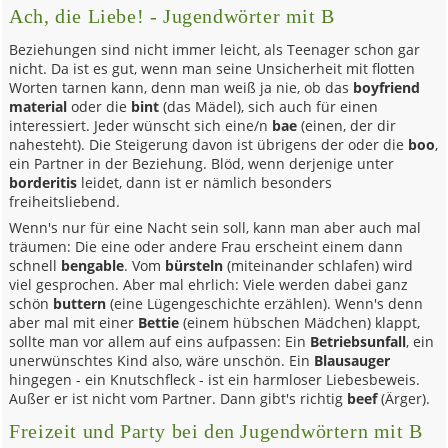
Ach, die Liebe! - Jugendwörter mit B
Beziehungen sind nicht immer leicht, als Teenager schon gar
nicht. Da ist es gut, wenn man seine Unsicherheit mit flotten
Worten tarnen kann, denn man weiß ja nie, ob das
boyfriend
material
oder die
bint
(das Mädel), sich auch für einen
interessiert. Jeder wünscht sich eine/n
bae
(einen, der dir
nahesteht). Die Steigerung davon ist übrigens der oder die
boo
,
ein Partner in der Beziehung. Blöd, wenn derjenige unter
borderitis
leidet, dann ist er nämlich besonders
freiheitsliebend.
Wenn's nur für eine Nacht sein soll, kann man aber auch mal
träumen: Die eine oder andere Frau erscheint einem dann
schnell
bengable
. Vom
bürsteln
(miteinander schlafen) wird
viel gesprochen. Aber mal ehrlich: Viele werden dabei ganz
schön
buttern
(eine Lügengeschichte erzählen). Wenn's denn
aber mal mit einer
Bettie
(einem hübschen Mädchen) klappt,
sollte man vor allem auf eins aufpassen: Ein
Betriebsunfall
, ein
unerwünschtes Kind also, wäre unschön. Ein
Blausauger
hingegen - ein Knutschfleck - ist ein harmloser Liebesbeweis.
Außer er ist nicht vom Partner. Dann gibt's richtig
beef
(Ärger).
Freizeit und Party bei den Jugendwörtern mit B