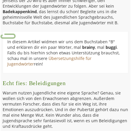
Jenseits der 20 wird es aber immer schwieriger, den
Entwicklungen der Jugendwörter zu folgen. Aber sei kein
Badekappenkind
, das lernst du schon! Begleite uns in die
geheimnisvolle Welt des jugendlichen Sprachgebrauchs,
Buchstabe für Buchstabe, diesmal alle Jugendwörter mit B.
In diesem Artikel widmen wir uns dem Buchstaben "B"
und erklären dir ein paar Wörter, mal
brainy
, mal
buggi
.
Falls du bis hierhin schon etwas Unterstützung brauchst,
schau mal in unsere
Übersetzungshilfe für
Jugendwörter
rein!
Echt fies: Beleidigungen
Warum nutzen Jugendliche eine eigene Sprache? Genau, sie
wollen sich von den Erwachsenen abgrenzen. Außerdem
vermuten Forscher, dass dies für sie ein Weg ist, ihre
Emotionen auszudrücken. Und in der Pubertät gehört dazu nun
mal eine Menge Wut. Kein Wunder also, dass die
Jugendsprache sehr fantasievoll ist, wenn es um Beleidigungen
und Kraftausdrücke geht.