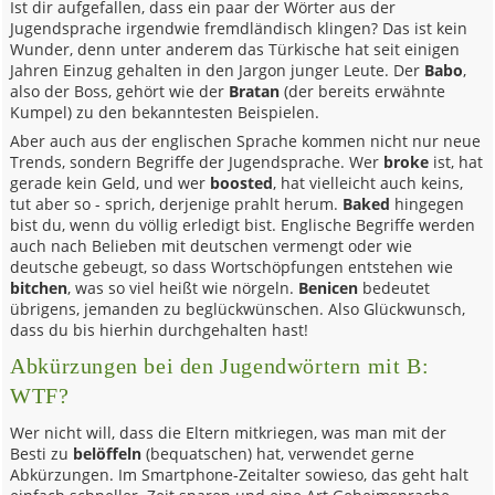
Ist dir aufgefallen, dass ein paar der Wörter aus der
Jugendsprache irgendwie fremdländisch klingen? Das ist kein
Wunder, denn unter anderem das Türkische hat seit einigen
Jahren Einzug gehalten in den Jargon junger Leute. Der
Babo
,
also der Boss, gehört wie der
Bratan
(der bereits erwähnte
Kumpel) zu den bekanntesten Beispielen.
Aber auch aus der englischen Sprache kommen nicht nur neue
Trends, sondern Begriffe der Jugendsprache. Wer
broke
ist, hat
gerade kein Geld, und wer
boosted
, hat vielleicht auch keins,
tut aber so - sprich, derjenige prahlt herum.
Baked
hingegen
bist du, wenn du völlig erledigt bist. Englische Begriffe werden
auch nach Belieben mit deutschen vermengt oder wie
deutsche gebeugt, so dass Wortschöpfungen entstehen wie
bitchen
, was so viel heißt wie nörgeln.
Benicen
bedeutet
übrigens, jemanden zu beglückwünschen. Also Glückwunsch,
dass du bis hierhin durchgehalten hast!
Abkürzungen bei den Jugendwörtern mit B:
WTF?
Wer nicht will, dass die Eltern mitkriegen, was man mit der
Besti zu
belöffeln
(bequatschen) hat, verwendet gerne
Abkürzungen. Im Smartphone-Zeitalter sowieso, das geht halt