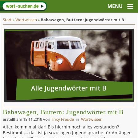
Start
»
Wortwissen
»
Babawagen, Buttern: Jugendwörter mit B
Babawagen, Buttern: Jugendwörter mit B
erstellt am
18.11.2019
von
Trixy Freude
in
Wortwissen
Alter, komm mal klar! Bis hierhin noch alles verstanden?
Bestimmt — das ist ja sozusagen Jugendsprache für Anfänger.