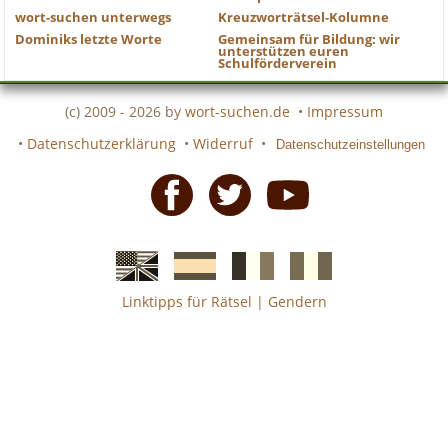
wort-suchen unterwegs
Kreuzworträtsel-Kolumne
Dominiks letzte Worte
Gemeinsam für Bildung: wir
unterstützen euren
Schulförderverein
(c) 2009 - 2026 by
wort-suchen.de
•
Impressum
•
Datenschutzerklärung
•
Widerruf
•
Datenschutzeinstellungen
Facebook
Twitter
Youtube
Linktipps für Rätsel
|
Gendern
Englische
Spanische
französiche
italienische
wort-
wort-
Kreuzworträtsel-
Kreuzworträtsel-
suchen
suchen
Hilfe
Hilfe