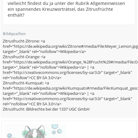
vielleicht findest du ja unter der Rubrik Allgemeinwissen
ein spannendes Kreuzworträtsel, das Zitrusfrüchte
enthält?
Bildquellen
Zitrusfrucht-Zitrone: <a
href="https://de.wikipedia.org/wiki/Zitrone#/media/File:Meyer_Lemon.jpg
target="_blank" rel="nofollow">Wikipedia</a>
Zitrusfrucht-Orange: <a
href="https://de.wikipedia.org/wiki/Orange_%28Frucht%29#/media/File:O
target="_blank" rel="nofollow">Wikipedia</a> | <a
href="http://creativecommons.org/licenses/by-sa/3.0/" target="_blank"
rel="nofollow">CC BY-SA 3.0</a>
Zitrusfrucht-Kumquat: <a
href="https://de.wikipedia.org/wiki/Kumquats#/media/File:Kumquat_gesc
target="_blank" rel="nofollow">Wikipedia</a> | <a
href="http://creativecommons.org/licenses/by-sa/3.0/" target="_blank"
rel="nofollow">CC BY-SA 3.0</a>
Zitrusfrucht: Bildrechte bei der 1337 UGC GmbH