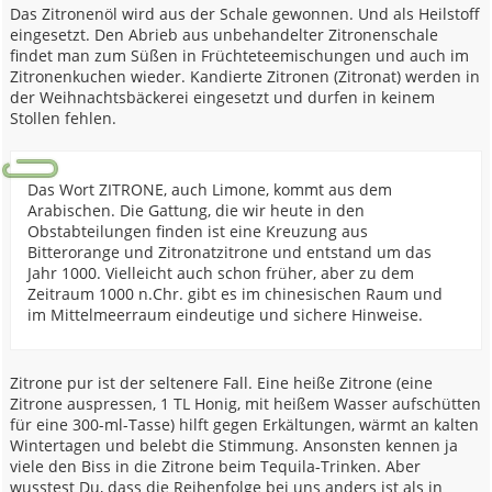
Das Zitronenöl wird aus der Schale gewonnen. Und als Heilstoff
eingesetzt. Den Abrieb aus unbehandelter Zitronenschale
findet man zum Süßen in Früchteteemischungen und auch im
Zitronenkuchen wieder. Kandierte Zitronen (Zitronat) werden in
der Weihnachtsbäckerei eingesetzt und durfen in keinem
Stollen fehlen.
Das Wort ZITRONE, auch Limone, kommt aus dem
Arabischen. Die Gattung, die wir heute in den
Obstabteilungen finden ist eine Kreuzung aus
Bitterorange und Zitronatzitrone und entstand um das
Jahr 1000. Vielleicht auch schon früher, aber zu dem
Zeitraum 1000 n.Chr. gibt es im chinesischen Raum und
im Mittelmeerraum eindeutige und sichere Hinweise.
Zitrone pur ist der seltenere Fall. Eine heiße Zitrone (eine
Zitrone auspressen, 1 TL Honig, mit heißem Wasser aufschütten
für eine 300-ml-Tasse) hilft gegen Erkältungen, wärmt an kalten
Wintertagen und belebt die Stimmung. Ansonsten kennen ja
viele den Biss in die Zitrone beim Tequila-Trinken. Aber
wusstest Du, dass die Reihenfolge bei uns anders ist als in