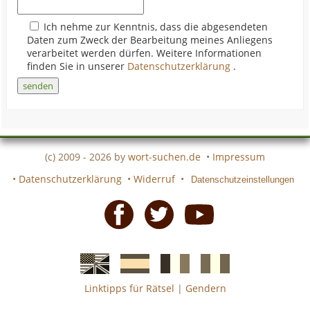
Ich nehme zur Kenntnis, dass die abgesendeten
Daten zum Zweck der Bearbeitung meines Anliegens
verarbeitet werden dürfen. Weitere Informationen
finden Sie in unserer
Datenschutzerklärung
.
(c) 2009 - 2026 by
wort-suchen.de
•
Impressum
•
Datenschutzerklärung
•
Widerruf
•
Datenschutzeinstellungen
Facebook
Twitter
Youtube
Linktipps für Rätsel
|
Gendern
Englische
Spanische
französiche
italienische