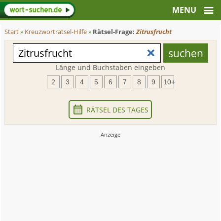
Start
»
Kreuzworträtsel-Hilfe
»
Rätsel-Frage:
Zitrusfrucht
Länge und Buchstaben eingeben
2
3
4
5
6
7
8
9
10+
RÄTSEL DES TAGES