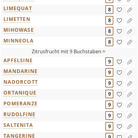
LIMEQUAT
8
LIMETTEN
8
MIHOWASE
8
MINNEOLA
8
Zitrusfrucht mit 9 Buchstaben
APFELSINE
9
MANDARINE
9
NADORCOTT
9
ORTANIQUE
9
POMERANZE
9
RUDOLFINE
9
SALTENITA
9
TANGERINE
9