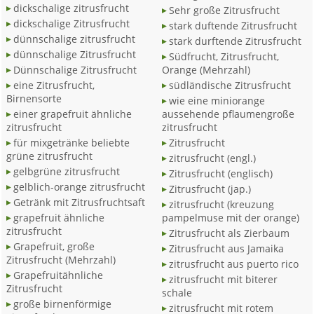
dickschalige zitrusfrucht
Sehr große Zitrusfrucht
dickschalige Zitrusfrucht
stark duftende Zitrusfrucht
dünnschalige zitrusfrucht
stark durftende Zitrusfrucht
dünnschalige Zitrusfrucht
Südfrucht, Zitrusfrucht,
Dünnschalige Zitrusfrucht
Orange (Mehrzahl)
eine Zitrusfrucht,
südländische Zitrusfrucht
Birnensorte
wie eine miniorange
einer grapefruit ähnliche
aussehende pflaumengroße
zitrusfrucht
zitrusfrucht
für mixgetränke beliebte
Zitrusfrucht
grüne zitrusfrucht
zitrusfrucht (engl.)
gelbgrüne zitrusfrucht
Zitrusfrucht (englisch)
gelblich-orange zitrusfrucht
Zitrusfrucht (jap.)
Getränk mit Zitrusfruchtsaft
zitrusfrucht (kreuzung
grapefruit ähnliche
pampelmuse mit der orange)
zitrusfrucht
Zitrusfrucht als Zierbaum
Grapefruit, große
Zitrusfrucht aus Jamaika
Zitrusfrucht (Mehrzahl)
zitrusfrucht aus puerto rico
Grapefruitähnliche
zitrusfrucht mit biterer
Zitrusfrucht
schale
große birnenförmige
zitrusfrucht mit rotem