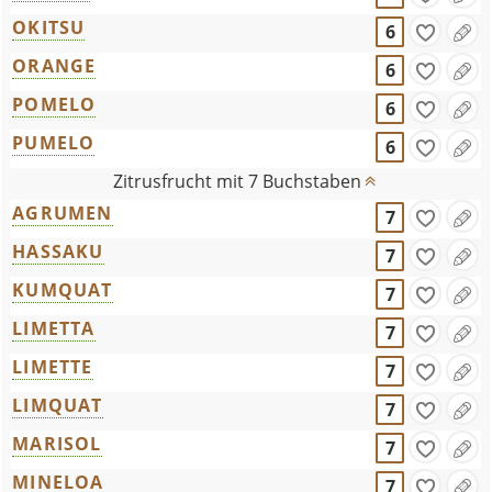
OKITSU
6
ORANGE
6
POMELO
6
PUMELO
6
Zitrusfrucht mit 7 Buchstaben
AGRUMEN
7
HASSAKU
7
KUMQUAT
7
LIMETTA
7
LIMETTE
7
LIMQUAT
7
MARISOL
7
MINELOA
7