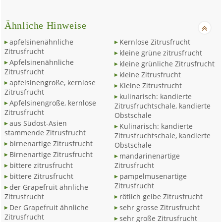
Ähnliche Hinweise
apfelsinenähnliche
Kernlose Zitrusfrucht
Zitrusfrucht
kleine grüne zitrusfrucht
Apfelsinenähnliche
kleine grünliche Zitrusfrucht
Zitrusfrucht
kleine Zitrusfrucht
apfelsinengroße, kernlose
Kleine Zitrusfrucht
Zitrusfrucht
kulinarisch: kandierte
Apfelsinengroße, kernlose
Zitrusfruchtschale, kandierte
Zitrusfrucht
Obstschale
aus Südost-Asien
Kulinarisch: kandierte
stammende Zitrusfrucht
Zitrusfruchtschale, kandierte
birnenartige Zitrusfrucht
Obstschale
Birnenartige Zitrusfrucht
mandarinenartige
bittere zitrusfrucht
Zitrusfrucht
bittere Zitrusfrucht
pampelmusenartige
Zitrusfrucht
der Grapefruit ähnliche
Zitrusfrucht
rötlich gelbe Zitrusfrucht
Der Grapefruit ähnliche
sehr grosse Zitrusfrucht
Zitrusfrucht
sehr große Zitrusfrucht