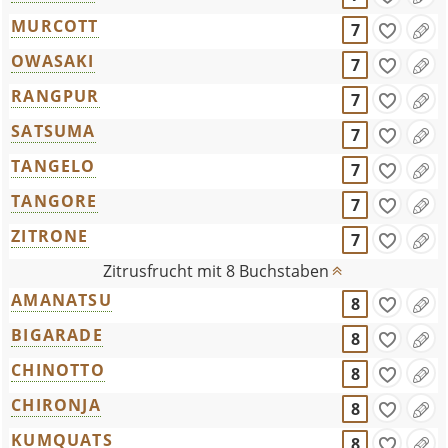
MURCOTT
7
OWASAKI
7
RANGPUR
7
SATSUMA
7
TANGELO
7
TANGORE
7
ZITRONE
7
Zitrusfrucht mit 8 Buchstaben
AMANATSU
8
BIGARADE
8
CHINOTTO
8
CHIRONJA
8
KUMQUATS
8