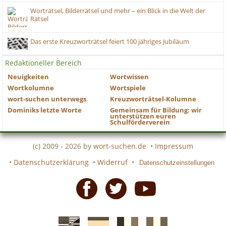
Worträtsel, Bilderrätsel und mehr – ein Blick in die Welt der
Rätsel
Das erste Kreuzworträtsel feiert 100 jähriges Jubiläum
Redaktioneller Bereich
Neuigkeiten
Wortwissen
Wortkolumne
Wortspiele
wort-suchen unterwegs
Kreuzworträtsel-Kolumne
Dominiks letzte Worte
Gemeinsam für Bildung: wir
unterstützen euren
Schulförderverein
(c) 2009 - 2026 by
wort-suchen.de
•
Impressum
•
Datenschutzerklärung
•
Widerruf
•
Datenschutzeinstellungen
Facebook
Twitter
Youtube