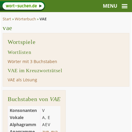
Start
»
Wörterbuch
»
VAE
vae
Wortspiele
Wortlisten
Wörter mit 3 Buchstaben
VAE im Kreuzworträtsel
VAE als Lösung
Buchstaben von
VAE
Konsonanten
V
Vokale
A
,
E
Alphagramm
AEV
Anagramme
ave
,
eva