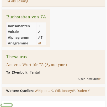
TA als Lösung
Buchstaben von
TA
Konsonanten
T
Vokale
A
Alphagramm
AT
Anagramme
at
Thesaurus
Anderes Wort für
TA
(Synonyme)
Ta (Symbol)
:
Tantal
OpenThesaurus
Weitere Quellen:
Wikipedia
,
Wiktionary
,
Duden