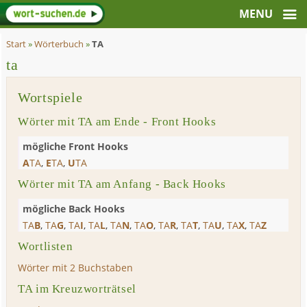
Start
»
Wörterbuch
»
TA
ta
Wortspiele
Wörter mit TA am Ende - Front Hooks
mögliche Front Hooks
A
TA
,
E
TA
,
U
TA
Wörter mit TA am Anfang - Back Hooks
mögliche Back Hooks
TA
B
,
TA
G
,
TA
I
,
TA
L
,
TA
N
,
TA
O
,
TA
R
,
TA
T
,
TA
U
,
TA
X
,
TA
Z
Wortlisten
Wörter mit 2 Buchstaben
TA im Kreuzworträtsel