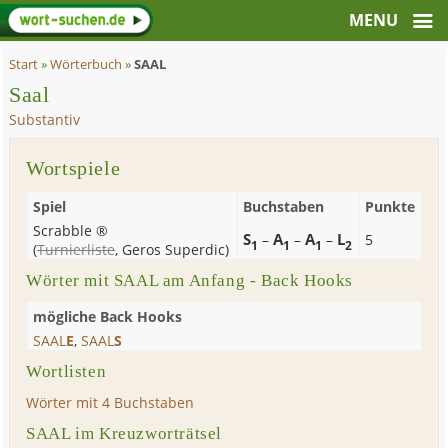
Start
»
Wörterbuch
»
SAAL
Saal
Substantiv
Wortspiele
Spiel
Buchstaben
Punkte
Scrabble ®
S
A
A
L
–
–
–
5
1
1
1
2
(
Turnierliste
,
Geros Superdic
)
Wörter mit SAAL am Anfang - Back Hooks
mögliche Back Hooks
SAAL
E
,
SAAL
S
Wortlisten
Wörter mit 4 Buchstaben
SAAL im Kreuzworträtsel