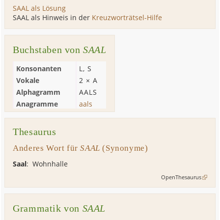
SAAL als Lösung
SAAL als Hinweis in der
Kreuzworträtsel-Hilfe
Buchstaben von
SAAL
Konsonanten
L
,
S
Vokale
2 ×
A
Alphagramm
AALS
Anagramme
aals
Thesaurus
Anderes Wort für
SAAL
(Synonyme)
Saal
:
Wohnhalle
OpenThesaurus
Grammatik von
SAAL