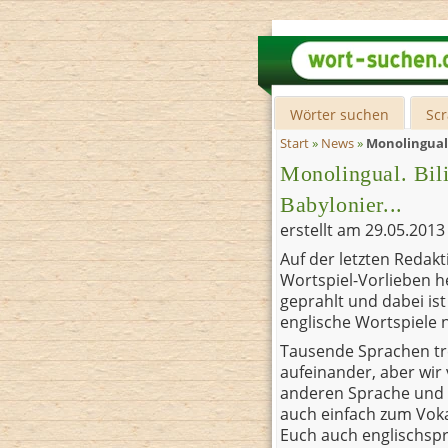
Wörter suchen
Sc
Start
»
News
»
Monolingual. 
Monolingual. Bili
Babylonier...
erstellt am
29.05.201
Auf der letzten Redak
Wortspiel-Vorlieben he
geprahlt und dabei ist
englische Wortspiele 
Tausende Sprachen tre
aufeinander, aber wir 
anderen Sprache und 
auch einfach zum Voka
Euch auch englischspr