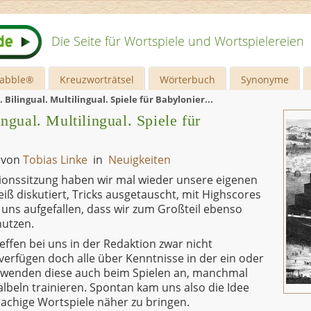
Die Seite für Wortspiele und Wortspielereien
rabble®
Kreuzworträtsel
Wörterbuch
Synonyme
Bilingual. Multilingual. Spiele für Babylonier...
ngual. Multilingual. Spiele für
3
von
Tobias Linke
in
Neuigkeiten
tionssitzung haben wir mal wieder unsere eigenen
iß diskutiert, Tricks ausgetauscht, mit Highscores
 uns aufgefallen, dass wir zum Großteil ebenso
nutzen.
ffen bei uns in der Redaktion zwar nicht
verfügen doch alle über Kenntnisse in der ein oder
wenden diese auch beim Spielen an, manchmal
lbeln trainieren. Spontan kam uns also die Idee
achige Wortspiele näher zu bringen.