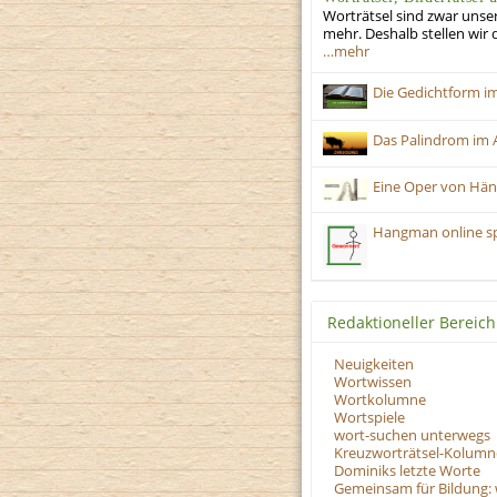
Worträtsel sind zwar unser
mehr. Deshalb stellen wir di
…mehr
Die Gedichtform i
Das Palindrom im A
Eine Oper von Hän
Hangman online sp
Redaktioneller Bereich
Neuigkeiten
Wortwissen
Wortkolumne
Wortspiele
wort-suchen unterwegs
Kreuzworträtsel-Kolumn
Dominiks letzte Worte
Gemeinsam für Bildung: 