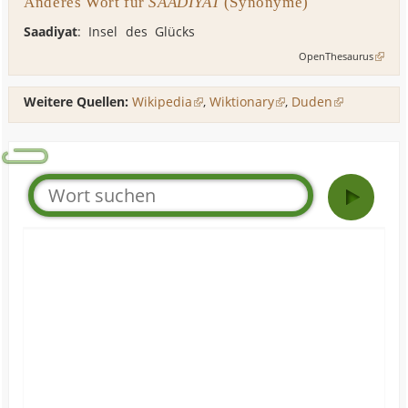
Anderes Wort für
SAADIYAT
(Synonyme)
Saadiyat
: Insel des Glücks
OpenThesaurus
Weitere Quellen:
Wikipedia
,
Wiktionary
,
Duden