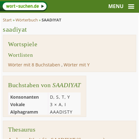
Start
»
Wörterbuch
»
SAADIYAT
saadiyat
Wortspiele
Wortlisten
Wörter mit 8 Buchstaben
,
Wörter mit Y
Buchstaben von
SAADIYAT
Konsonanten
D
,
S
,
T
,
Y
Vokale
3 ×
A
,
I
Alphagramm
AAADISTY
Thesaurus