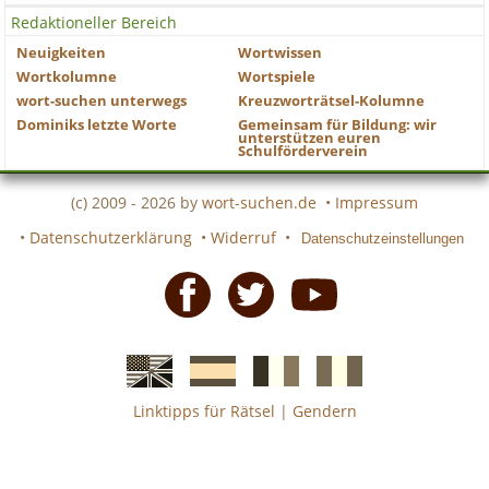
Redaktioneller Bereich
Neuigkeiten
Wortwissen
Wortkolumne
Wortspiele
wort-suchen unterwegs
Kreuzworträtsel-Kolumne
Dominiks letzte Worte
Gemeinsam für Bildung: wir
unterstützen euren
Schulförderverein
(c) 2009 - 2026 by
wort-suchen.de
•
Impressum
•
Datenschutzerklärung
•
Widerruf
•
Datenschutzeinstellungen
Facebook
Twitter
Youtube
Linktipps für Rätsel
|
Gendern
Englische
Spanische
französiche
italienische
wort-
wort-
Kreuzworträtsel-
Kreuzworträtsel-