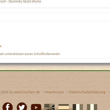
sch - Dominiks letzte Worte
e
wir unterstützen euren Schulförderverein
- 2026 by
wort-suchen.de
•
Impressum
•
Datenschutzerklärung
•
Datenschutzeinstellungen