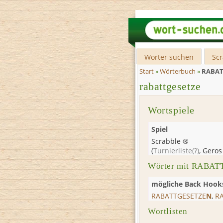
Wörter suchen
Sc
Start
»
Wörterbuch
»
RABAT
rabattgesetze
Wortspiele
Spiel
Scrabble ®
(
Turnierliste
(?)
,
Geros
Wörter mit RABAT
mögliche Back Hook
RABATTGESETZE
N
,
R
Wortlisten