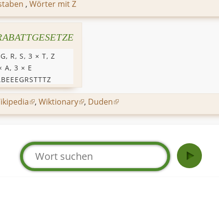
staben
,
Wörter mit Z
RABATTGESETZE
,
G
,
R
,
S
, 3 ×
T
,
Z
 ×
A
, 3 ×
E
ABEEEGRSTTTZ
ikipedia
,
Wiktionary
,
Duden