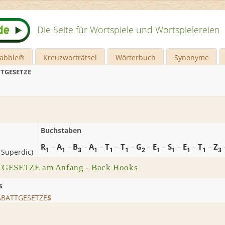
Die Seite für Wortspiele und Wortspielereien
rabble®
Kreuzworträtsel
Wörterbuch
Synonyme
TGESETZE
Buchstaben
R
A
B
A
T
T
G
E
S
E
T
Z
–
–
–
–
–
–
–
–
–
–
–
1
1
3
1
1
1
2
1
1
1
1
3
 Superdic
)
TGESETZE am Anfang - Back Hooks
s
ABATTGESETZE
S