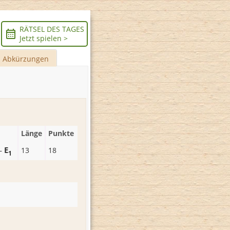
RÄTSEL DES TAGES
Jetzt spielen >
Abkürzungen
Länge
Punkte
E
–
13
18
1