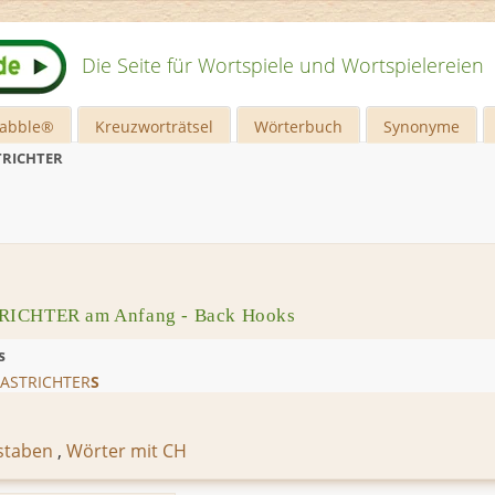
Die Seite für Wortspiele und Wortspielereien
rabble®
Kreuzworträtsel
Wörterbuch
Synonyme
RICHTER
RICHTER am Anfang - Back Hooks
s
ASTRICHTER
S
staben
,
Wörter mit CH