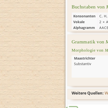
Buchstaben von
Konsonanten
C
,
H
Vokale
2 ×
Alphagramm
AAC
Grammatik von
Morphologie von
M
Maastrichter
Substantiv
Weitere Quellen:
W