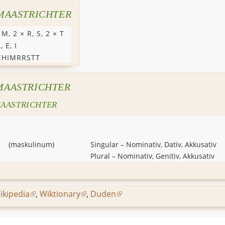
MAASTRICHTER
,
M
, 2 ×
R
,
S
, 2 ×
T
A
,
E
,
I
EHIMRRSTT
MAASTRICHTER
AASTRICHTER
(
maskulinum
)
Singular
–
Nominativ, Dativ, Akkusativ
Plural
–
Nominativ, Genitiv, Akkusativ
ikipedia
,
Wiktionary
,
Duden