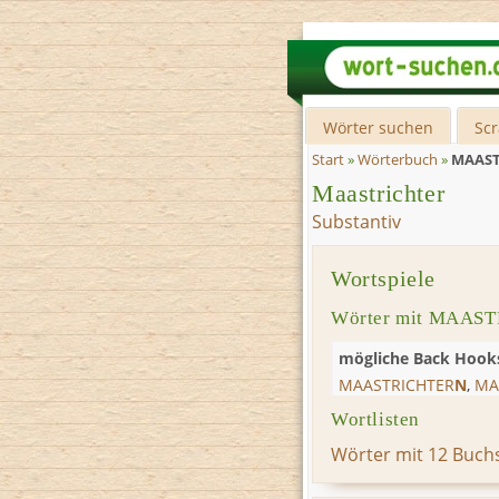
Wörter suchen
Sc
Start
»
Wörterbuch
»
MAAST
Maastrichter
Substantiv
Wortspiele
Wörter mit MAAST
mögliche Back Hook
MAASTRICHTER
N
,
MA
Wortlisten
Wörter mit 12 Buch