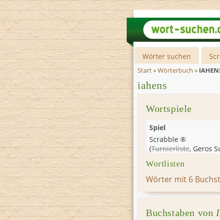
Wörter suchen
Sc
Start
»
Wörterbuch
»
IAHEN
iahens
Wortspiele
Spiel
Scrabble ®
(
Turnierliste
,
Geros S
Wortlisten
Wörter mit 6 Buchs
Buchstaben von