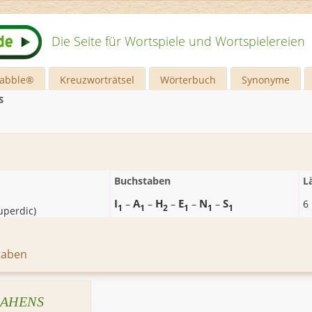
Die Seite für Wortspiele und Wortspielereien
rabble®
Kreuzworträtsel
Wörterbuch
Synonyme
S
Buchstaben
L
I
A
H
E
N
S
–
–
–
–
–
6
1
1
2
1
1
1
uperdic
)
taben
IAHENS