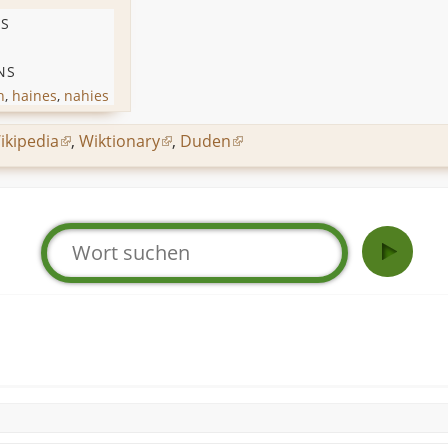
,
S
I
NS
h
,
haines
,
nahies
ikipedia
,
Wiktionary
,
Duden