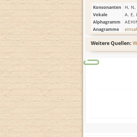
Konsonanten
H
,
N
Vokale
A
,
E
,
Alphagramm
AEHI
Anagramme
einsa
Weitere Quellen:
W