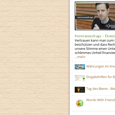
#vertrauensfrage - Domin
Vertrauen kann man zum Bei
beschützen und dass Recht
unsere Stimme einen Unte
schlimmes Unheil finanzier
…mehr
Währungen im Kre
Eingabehilfen für B
Tag des Bieres - B
Words With Friend