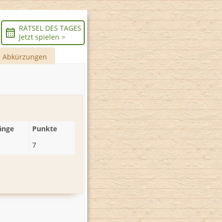
RÄTSEL DES TAGES
Jetzt spielen >
Abkürzungen
änge
Punkte
7