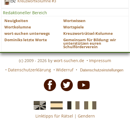
Kreuzwortkolumne #3
Redaktioneller Bereich
Neuigkeiten
Wortwissen
Wortkolumne
Wortspiele
wort-suchen unterwegs
Kreuzworträtsel-Kolumne
Dominiks letzte Worte
Gemeinsam für Bildung: wir
unterstützen euren
Schulförderverein
(c) 2009 - 2026 by
wort-suchen.de
•
Impressum
•
Datenschutzerklärung
•
Widerruf
•
Datenschutzeinstellungen
Facebook
Twitter
Youtube
Linktipps für Rätsel
|
Gendern
Englische
Spanische
französiche
italienische