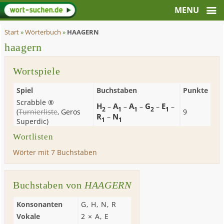
Start
»
Wörterbuch
»
HAAGERN
haagern
Wortspiele
Spiel
Buchstaben
Punkte
Scrabble ®
H
A
A
G
E
–
–
–
–
–
2
1
1
2
1
(
Turnierliste
,
Geros
9
R
N
–
1
1
Superdic
)
Wortlisten
Wörter mit 7 Buchstaben
Buchstaben von
HAAGERN
Konsonanten
G
,
H
,
N
,
R
Vokale
2 ×
A
,
E