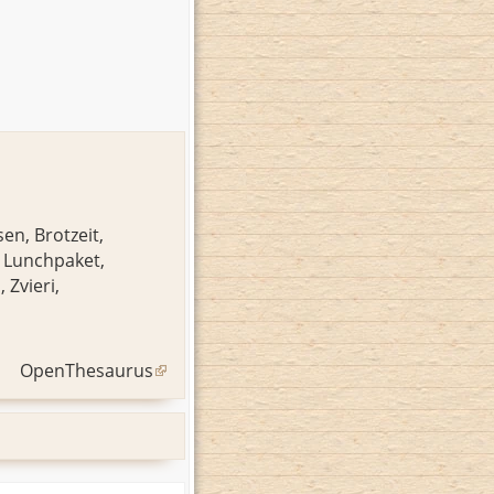
sen
,
Brotzeit
,
,
Lunchpaket
,
i
,
Zvieri
,
OpenThesaurus