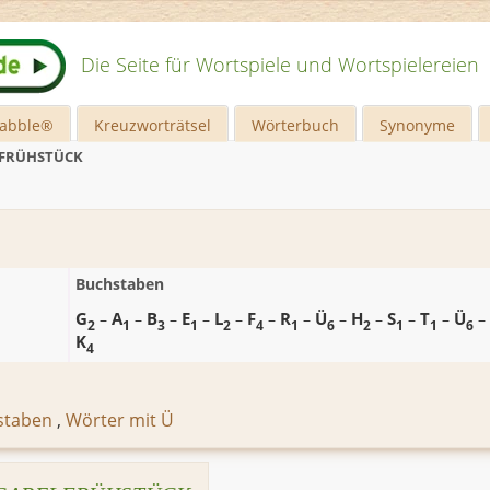
Die Seite für Wortspiele und Wortspielereien
rabble®
Kreuzworträtsel
Wörterbuch
Synonyme
FRÜHSTÜCK
Buchstaben
G
A
B
E
L
F
R
Ü
H
S
T
Ü
–
–
–
–
–
–
–
–
–
–
–
–
2
1
3
1
2
4
1
6
2
1
1
6
K
4
staben
,
Wörter mit Ü