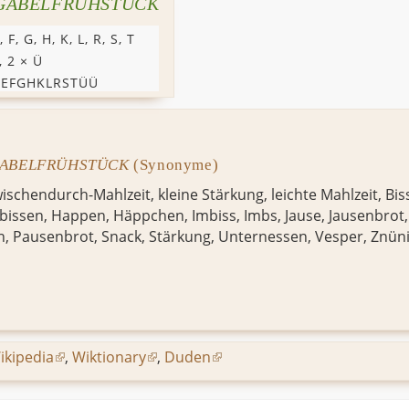
GABELFRÜHSTÜCK
,
F
,
G
,
H
,
K
,
L
,
R
,
S
,
T
, 2 ×
Ü
CEFGHKLRSTÜÜ
ABELFRÜHSTÜCK
(Synonyme)
wischendurch-Mahlzeit, kleine Stärkung, leichte Mahlzeit,
Bis
bissen
,
Happen
,
Häppchen
,
Imbiss
,
Imbs
,
Jause
,
Jausenbrot
n
,
Pausenbrot
,
Snack
,
Stärkung
,
Unternessen
,
Vesper
,
Znün
ikipedia
,
Wiktionary
,
Duden