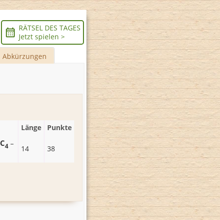
RÄTSEL DES TAGES
Jetzt spielen >
Abkürzungen
Länge
Punkte
C
–
4
14
38