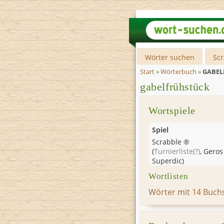
Wörter suchen
Sc
Start
»
Wörterbuch
»
GABEL
gabelfrühstück
Wortspiele
Spiel
Scrabble ®
(
Turnierliste
(?)
,
Geros
Superdic
)
Wortlisten
Wörter mit 14 Buch