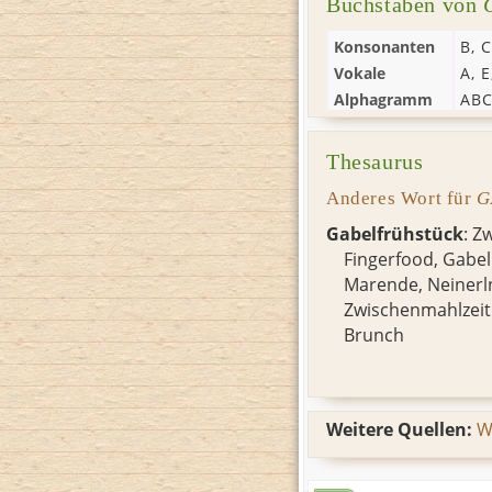
Buchstaben von
Konsonanten
B
,
C
Vokale
A
,
E
Alphagramm
AB
Thesaurus
Anderes Wort für
G
Gabelfrühstück
: Z
Fingerfood
,
Gabel
Marende
,
Neinerl
Zwischenmahlzeit
Brunch
Weitere Quellen:
W