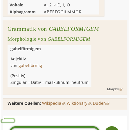
Vokale
A
, 2 ×
E
,
I
,
Ö
Alphagramm
ABEEFGGILMMÖR
Grammatik von
GABELFÖRMIGEM
Morphologie von
GABELFÖRMIGEM
gabelförmigem
Adjektiv
von
gabelförmig
(
Positiv
)
Singular
–
Dativ
–
maskulinum, neutrum
Morphy
Weitere Quellen:
Wikipedia
,
Wiktionary
,
Duden