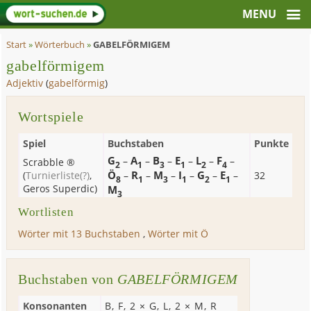
Start
»
Wörterbuch
»
GABELFÖRMIGEM
gabelförmigem
Adjektiv
(
gabelförmig
)
Wortspiele
Spiel
Buchstaben
Punkte
G
A
B
E
L
F
–
–
–
–
–
–
Scrabble ®
2
1
3
1
2
4
Ö
R
M
I
G
E
(
Turnierliste
(?)
,
–
–
–
–
–
–
32
8
1
3
1
2
1
Geros Superdic
)
M
3
Wortlisten
Wörter mit 13 Buchstaben
,
Wörter mit Ö
Buchstaben von
GABELFÖRMIGEM
Konsonanten
B
,
F
, 2 ×
G
,
L
, 2 ×
M
,
R