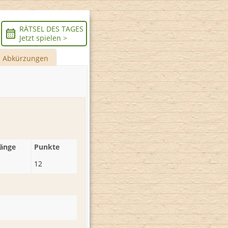
RÄTSEL DES TAGES
Jetzt spielen >
Abkürzungen
änge
Punkte
12