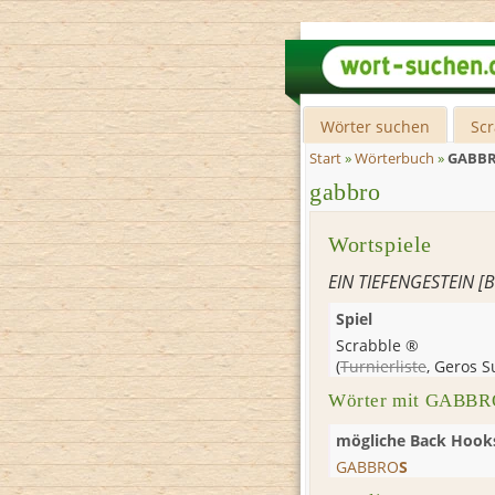
Wörter suchen
Sc
Start
»
Wörterbuch
»
GABB
gabbro
Wortspiele
EIN TIEFENGESTEIN [B
Spiel
Scrabble ®
(
Turnierliste
,
Geros S
Wörter mit GABBRO
mögliche Back Hook
GABBRO
S