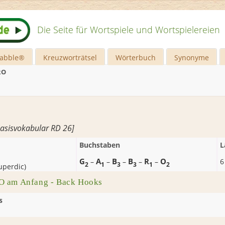
Die Seite für Wortspiele und Wortspielereien
rabble®
Kreuzworträtsel
Wörterbuch
Synonyme
RO
asisvokabular RD 26]
Buchstaben
L
G
A
B
B
R
O
–
–
–
–
–
6
2
1
3
3
1
2
uperdic
)
 am Anfang - Back Hooks
s