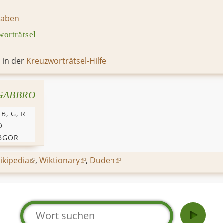
taben
orträtsel
 in der
Kreuzworträtsel-Hilfe
GABBRO
×
B
,
G
,
R
O
BGOR
ikipedia
,
Wiktionary
,
Duden