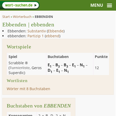
Start
»
Wörterbuch
»
EBBENDEN
Ebbenden | ebbenden
Ebbenden:
Substantiv
(
Ebbende
)
ebbenden:
Partizip 1
(
ebbend
)
Wortspiele
Spiel
Buchstaben
Punkte
Scrabble ®
E
B
B
E
N
–
–
–
–
–
1
3
3
1
1
(
Turnierliste
,
Geros
12
D
E
N
–
–
1
1
1
Superdic
)
Wortlisten
Wörter mit 8 Buchstaben
Buchstaben von
EBBENDEN
Konsonanten
2 ×
B
,
D
, 2 ×
N