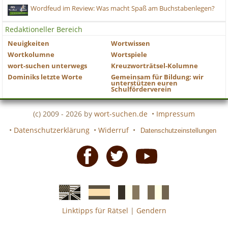
Wordfeud im Review: Was macht Spaß am Buchstabenlegen?
Redaktioneller Bereich
Neuigkeiten
Wortwissen
Wortkolumne
Wortspiele
wort-suchen unterwegs
Kreuzworträtsel-Kolumne
Dominiks letzte Worte
Gemeinsam für Bildung: wir
unterstützen euren
Schulförderverein
(c) 2009 - 2026 by
wort-suchen.de
•
Impressum
•
Datenschutzerklärung
•
Widerruf
•
Datenschutzeinstellungen
Facebook
Twitter
Youtube
Linktipps für Rätsel
|
Gendern
Englische
Spanische
französiche
italienische