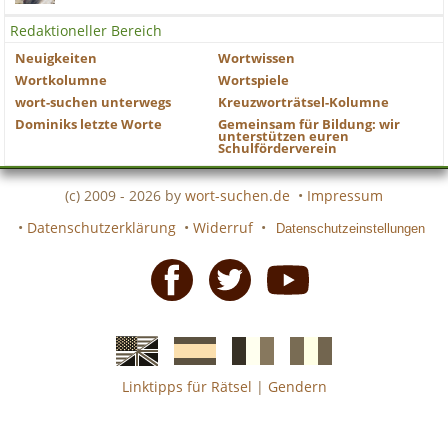
Redaktioneller Bereich
Neuigkeiten
Wortwissen
Wortkolumne
Wortspiele
wort-suchen unterwegs
Kreuzworträtsel-Kolumne
Dominiks letzte Worte
Gemeinsam für Bildung: wir
unterstützen euren
Schulförderverein
(c) 2009 - 2026 by
wort-suchen.de
•
Impressum
•
Datenschutzerklärung
•
Widerruf
•
Datenschutzeinstellungen
Facebook
Twitter
Youtube
Linktipps für Rätsel
|
Gendern
Englische
Spanische
französiche
italienische
wort-
wort-
Kreuzworträtsel-
Kreuzworträtsel-