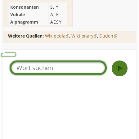
Konsonanten
S
,
Y
Vokale
A
,
E
Alphagramm
AESY
Weitere Quellen:
Wikipedia
,
Wiktionary
,
Duden