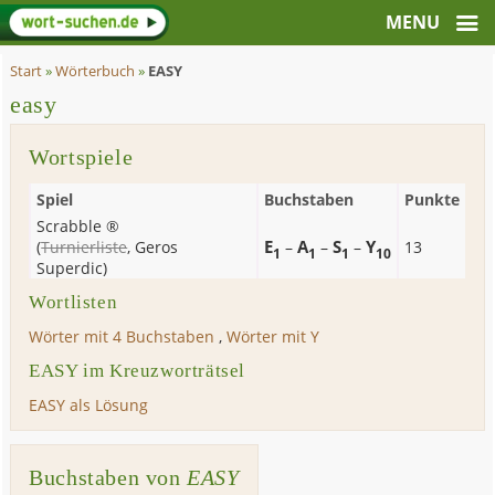
Start
»
Wörterbuch
»
EASY
easy
Wortspiele
Spiel
Buchstaben
Punkte
Scrabble ®
E
A
S
Y
(
Turnierliste
,
Geros
–
–
–
13
1
1
1
10
Superdic
)
Wortlisten
Wörter mit 4 Buchstaben
,
Wörter mit Y
EASY im Kreuzworträtsel
EASY als Lösung
Buchstaben von
EASY