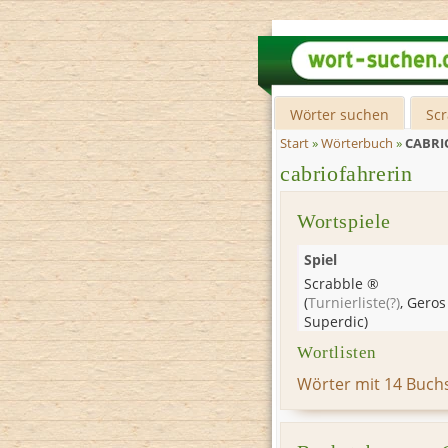
Wörter suchen
Sc
Start
»
Wörterbuch
»
CABRI
cabriofahrerin
Wortspiele
Spiel
Scrabble ®
(
Turnierliste
(?)
,
Geros
Superdic
)
Wortlisten
Wörter mit 14 Buch