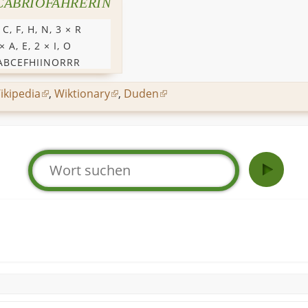
CABRIOFAHRERIN
,
C
,
F
,
H
,
N
, 3 ×
R
 ×
A
,
E
, 2 ×
I
,
O
ABCEFHIINORRR
ikipedia
,
Wiktionary
,
Duden