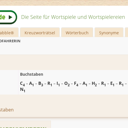
Die Seite für Wortspiele und Wortspielereien
rabble®
Kreuzworträtsel
Wörterbuch
Synonyme
OFAHRERIN
Buchstaben
C
A
B
R
I
O
F
A
H
R
E
R
–
–
–
–
–
–
–
–
–
–
–
–
4
1
3
1
1
2
4
1
2
1
1
1
N
1
staben