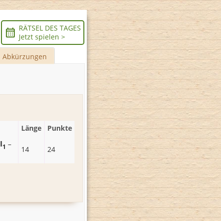
RÄTSEL DES TAGES
Jetzt spielen >
Abkürzungen
Länge
Punkte
I
–
1
14
24