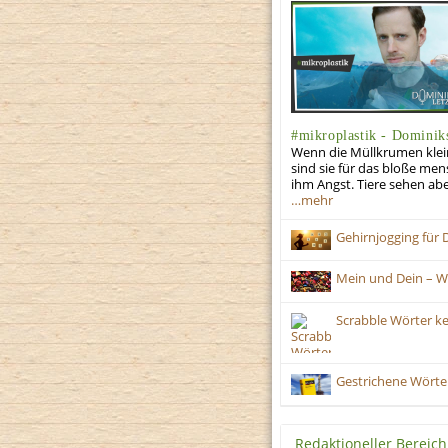
#mikroplastik - Dominiks
Wenn die Müllkrumen klein
sind sie für das bloße me
ihm Angst. Tiere sehen abe
…mehr
Gehirnjogging für 
Mein und Dein – W
Scrabble Wörter ke
Gestrichene Wörter
Redaktioneller Bereich