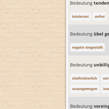
Bedeutung
tenden
intolerant
unfrei
Bedeutung
übel g
negativ eingestellt
Bedeutung
unbill
stiefmütterlich
unr
unausgewogen
ina
Bedeutung
vorei