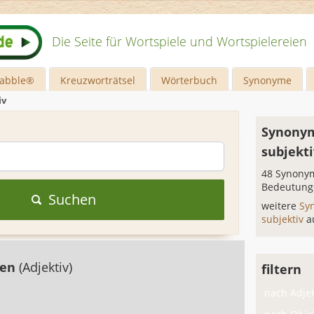
Die Seite für Wortspiele und Wortspielereien
rabble®
Kreuzworträtsel
Wörterbuch
Synonyme
iv
Synonym
subjekti
48 Synonym
Bedeutung
Suchen
weitere
Sy
subjektiv
a
gen
(Adjektiv)
filtern
nach Adjek