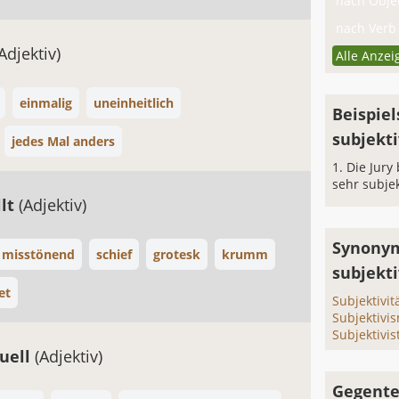
nach Objek
nach Verb 
Adjektiv)
Alle Anzei
einmalig
uneinheitlich
Beispiel
subjekti
jedes Mal anders
Die Jury
sehr subje
llt
(Adjektiv)
Synonym
misstönend
schief
grotesk
krumm
subjekt
et
Subjektivit
Subjektivi
Subjektivis
duell
(Adjektiv)
Gegente