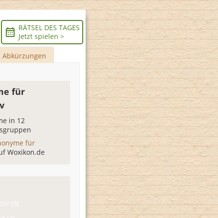
RÄTSEL DES TAGES
Jetzt spielen >
Abkürzungen
e für
v
e in 12
sgruppen
nonyme für
uf Woxikon.de
tiv (9)