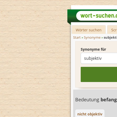
Wörter suchen
Sc
Start
»
Synonyme
»
subjekt
Synonyme für
Bedeutung
befan
nicht objektiv