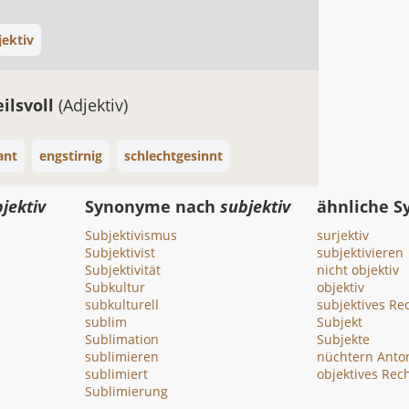
jektiv
eilsvoll
(Adjektiv)
ant
engstirnig
schlechtgesinnt
jektiv
Synonyme nach
subjektiv
ähnliche 
Subjektivismus
surjektiv
Subjektivist
subjektivieren
Subjektivität
nicht objektiv
Subkultur
objektiv
subkulturell
subjektives Re
sublim
Subjekt
Sublimation
Subjekte
sublimieren
nüchtern Anton
sublimiert
objektives Rec
Sublimierung