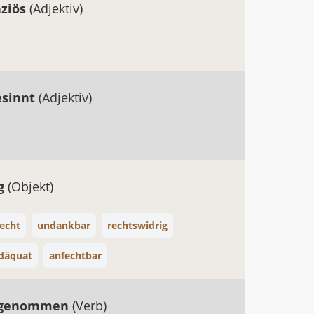
ziös
(Adjektiv)
esinnt
(Adjektiv)
ig
(Objekt)
echt
undankbar
rechtswidrig
däquat
anfechtbar
ngenommen
(Verb)