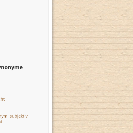
Synonyme
cht
ym: subjektiv
ht