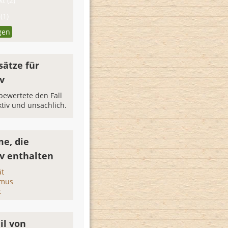
t (2)
(1)
gen
sätze für
v
 bewertete den Fall
ktiv und unsachlich.
e, die
iv enthalten
ät
smus
t
il von