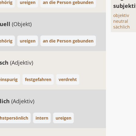
ehörig
ureigen
an die Person gebunden
subjekti
objektiv
neutral
duell
(Objekt)
sächlich
ehörig
ureigen
an die Person gebunden
isch
(Adjektiv)
einspurig
festgefahren
verdreht
lich
(Adjektiv)
hstpersönlich
intern
ureigen