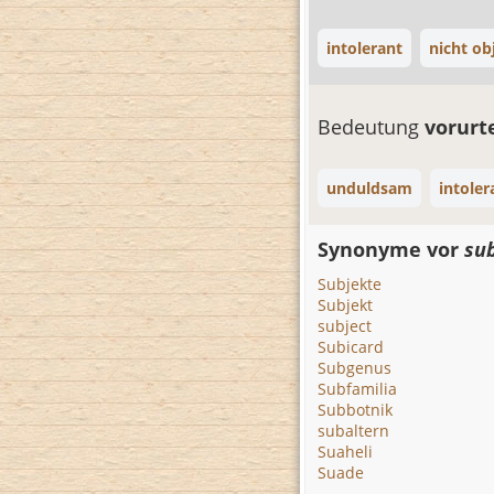
intolerant
nicht ob
Bedeutung
vorurt
unduldsam
intoler
Synonyme vor
sub
Subjekte
Subjekt
subject
Subicard
Subgenus
Subfamilia
Subbotnik
subaltern
Suaheli
Suade