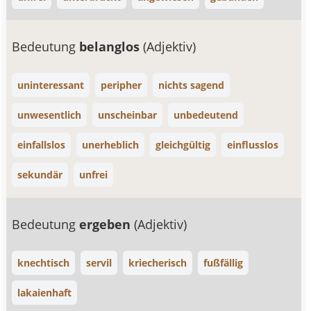
Bedeutung
belanglos
(Adjektiv)
uninteressant
peripher
nichts sagend
unwesentlich
unscheinbar
unbedeutend
einfallslos
unerheblich
gleichgültig
einflusslos
sekundär
unfrei
Bedeutung
ergeben
(Adjektiv)
knechtisch
servil
kriecherisch
fußfällig
lakaienhaft