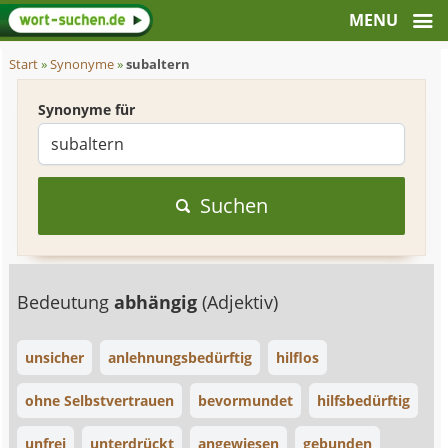
Start
»
Synonyme
»
subaltern
Synonyme für
Suchen
Bedeutung
abhängig
(Adjektiv)
unsicher
anlehnungsbedürftig
hilflos
ohne Selbstvertrauen
bevormundet
hilfsbedürftig
unfrei
unterdrückt
angewiesen
gebunden