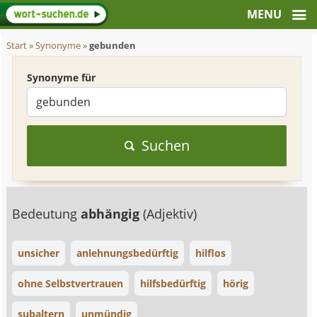
Start
»
Synonyme
»
gebunden
Synonyme für
Suchen
Bedeutung
abhängig
(Adjektiv)
unsicher
anlehnungsbedürftig
hilflos
ohne Selbstvertrauen
hilfsbedürftig
hörig
subaltern
unmündig