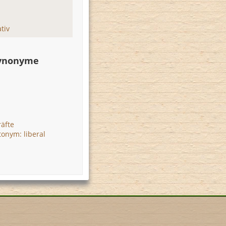
tiv
Synonyme
räfte
tonym: liberal