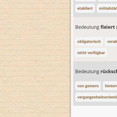
etabliert
mittelstä
Bedeutung
fixiert
obligatorisch
verab
nicht verfügbar
Bedeutung
rücksc
von gestern
hinter
vergangenheitsorienti