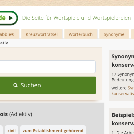
Die Seite für Wortspiele und Wortspielereien
rabble®
Kreuzworträtsel
Wörterbuch
Synonyme
ativ
Synonym
konserv
17 Synonym
Bedeutung
Suchen
weitere
Sy
konservati
ois
(Adjektiv)
Beispiel
konserv
t
zivil
zum Establishment gehörend
Die Arbe