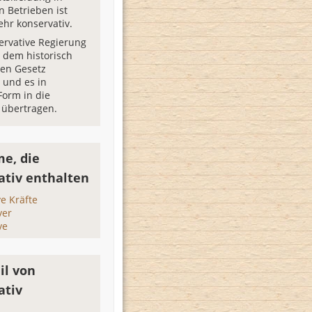
n Betrieben ist
ehr konservativ.
ervative Regierung
n dem historisch
en Gesetz
 und es in
orm in die
 übertragen.
e, die
ativ enthalten
ve Kräfte
ver
ve
il von
ativ