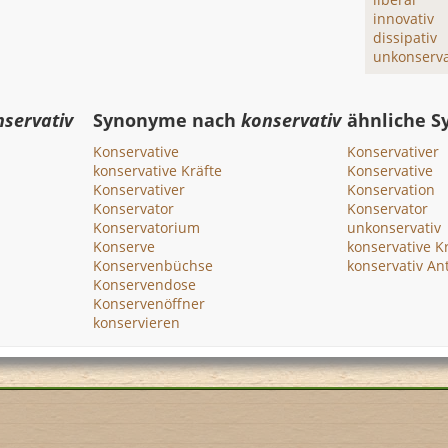
innovativ
dissipativ
unkonserva
nservativ
Synonyme nach
konservativ
ähnliche 
Konservative
Konservativer
konservative Kräfte
Konservative
Konservativer
Konservation
Konservator
Konservator
Konservatorium
unkonservativ
Konserve
konservative K
Konservenbüchse
konservativ An
Konservendose
Konservenöffner
konservieren