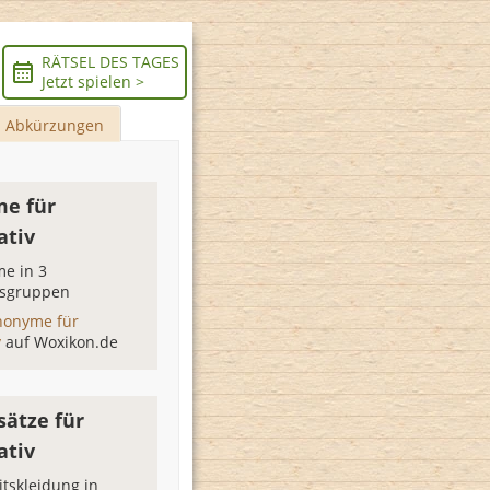
RÄTSEL DES TAGES
Jetzt spielen >
Abkürzungen
e für
ativ
e in 3
sgruppen
nonyme für
v
auf Woxikon.de
sätze für
ativ
itskleidung in