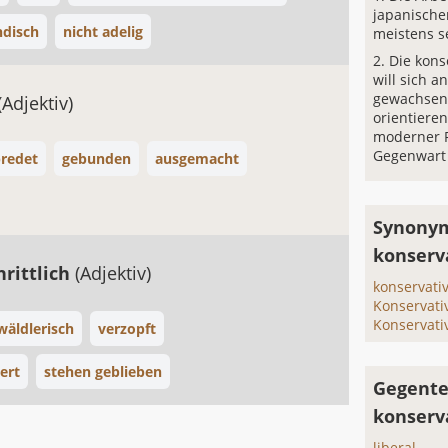
japanische
ndisch
nicht adelig
meistens s
Die kons
will sich a
gewachsen
(Adjektiv)
orientieren
moderner F
Gegenwart
redet
gebunden
ausgemacht
Synonym
konserv
hrittlich
(Adjektiv)
konservati
Konservati
Konservati
wäldlerisch
verzopft
ert
stehen geblieben
Gegente
konserv
liberal