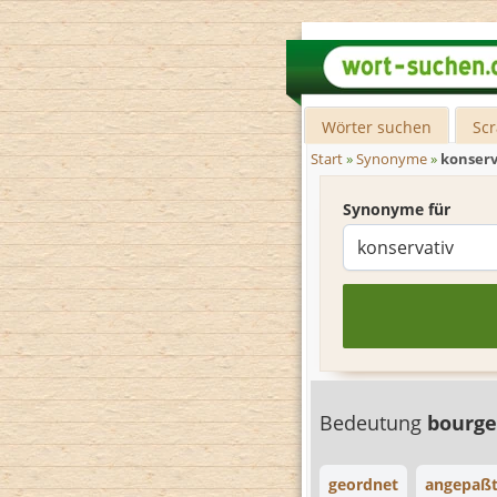
Wörter suchen
Sc
Start
»
Synonyme
»
konserv
Synonyme für
Bedeutung
bourge
geordnet
angepaß