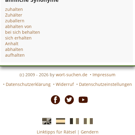
zuhalten
Zuhälter
zuballern
abhalten von
bei sich behalten
sich erhalten
Anhalt
abhalten
aufhalten
(c) 2009 - 2026 by
wort-suchen.de
•
Impressum
•
Datenschutzerklärung
•
Widerruf
•
Datenschutzeinstellungen
Facebook
Twitter
Youtube
Linktipps für Rätsel
|
Gendern
Englische
Spanische
französiche
italienische