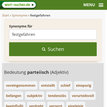
Start
»
Synonyme
»
festgefahren
Synonyme für
Suchen
Bedeutung
parteiisch
(Adjektiv)
voreingenommen
entstellt
schief
einspurig
befangen
subjektiv
tendenziös
vorurteilsvoll
beeinflußt
verdreht
verzerrt
eingleisig