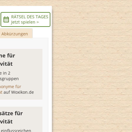
RÄTSEL DES TAGES
Jetzt spielen >
Abkürzungen
e für
vität
 in 2
sgruppen
nonyme für
ät
auf Woxikon.de
sätze für
vität
r einflussreichen