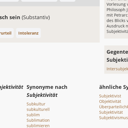
Vorlesung 
Philosoph 
mit Petrar
isch sein
(Substantiv)
des Blicks
Ausdruck n
Subjektivit
urteil
Intoleranz
Gegente
Subjekti
Intersubjek
jektivität
Synonyme nach
ähnliche 
Subjektivität
Subjektivist
Objektivität
Subkultur
Überparteilich
subkulturell
Subjektivität
sublim
Subjektivismus
Sublimation
sublimieren