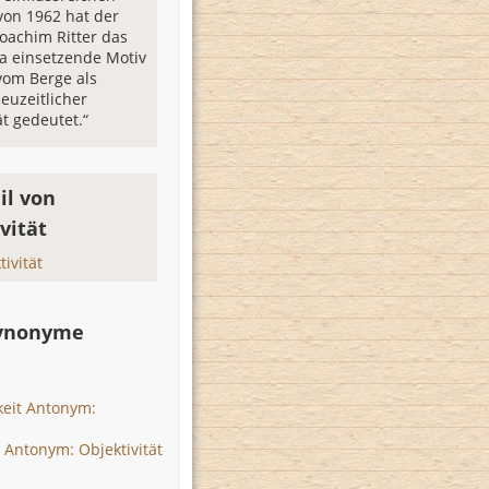
von 1962 hat der
Joachim Ritter das
ca einsetzende Motiv
 vom Berge als
euzeitlicher
ät gedeutet.“
il von
vität
tivität
Synonyme
keit Antonym:
 Antonym: Objektivität