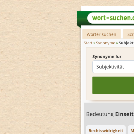
Wörter suchen
Sc
Start
»
Synonyme
»
Subjekt
Synonyme für
Bedeutung
Einsei
Rechtswidrigkeit
M