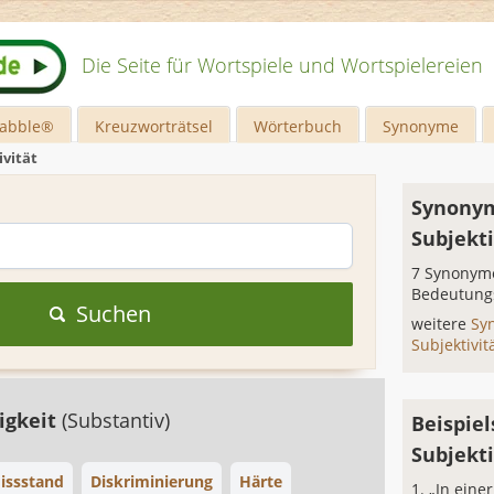
Die Seite für Wortspiele und Wortspielereien
rabble®
Kreuzworträtsel
Wörterbuch
Synonyme
ivität
Synonym
Subjekti
7 Synonyme
Bedeutung
Suchen
weitere
Sy
Subjektivit
tigkeit
(Substantiv)
Beispiel
Subjekti
issstand
Diskriminierung
Härte
„In eine