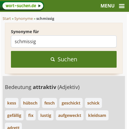
Start
»
Synonyme
»
schmissig
Synonyme für
Suchen
Bedeutung
attraktiv
(Adjektiv)
kess
hübsch
fesch
geschickt
schick
gefällig
fix
lustig
aufgeweckt
kleidsam
adrett