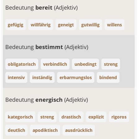
Bedeutung
bereit
(Adjektiv)
gefügig
willfährig
geneigt
gutwillig
willens
Bedeutung
bestimmt
(Adjektiv)
obligatorisch
verbindlich
unbedingt
streng
intensiv
inständig
erbarmungslos
bindend
Bedeutung
energisch
(Adjektiv)
kategorisch
streng
drastisch
explizit
rigoros
deutlich
apodiktisch
ausdrücklich