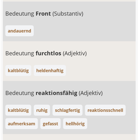
Bedeutung
Front
(Substantiv)
andauernd
Bedeutung
furchtlos
(Adjektiv)
kaltblütig
heldenhaftig
Bedeutung
reaktionsfähig
(Adjektiv)
kaltblütig
ruhig
schlagfertig
reaktionsschnell
aufmerksam
gefasst
hellhörig