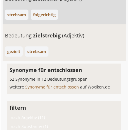
strebsam
folgerichtig
Bedeutung
zielstrebig
(Adjektiv)
gezielt
strebsam
Synonyme für entschlossen
52 Synonyme in 12 Bedeutungsgruppen
weitere
Synonyme für entschlossen
auf Woxikon.de
filtern
nach Adjektiv (11)
nach Substantiv (1)