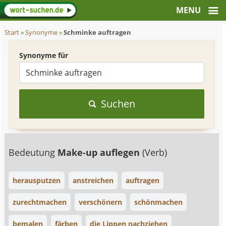
Start
»
Synonyme
»
Schminke auftragen
Synonyme für
Suchen
Bedeutung
Make-up auflegen
(Verb)
herausputzen
anstreichen
auftragen
zurechtmachen
verschönern
schönmachen
bemalen
färben
die Lippen nachziehen