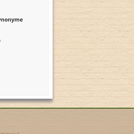
Synonyme
n