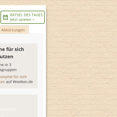
RÄTSEL DES TAGES
Jetzt spielen >
Abkürzungen
e für sich
utzen
e in 3
sgruppen
nonyme für sich
zen
auf Woxikon.de
antiv (1)