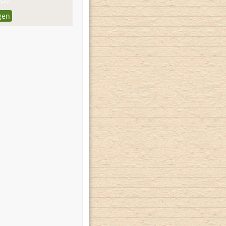
(2)
gen