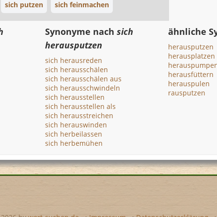
sich putzen
sich feinmachen
h
Synonyme nach
sich
ähnliche 
herausputzen
herausputzen
herausplatzen
sich herausreden
herauspumpe
sich herausschälen
herausfüttern
sich herausschälen aus
herauspulen
sich herausschwindeln
rausputzen
sich herausstellen
sich herausstellen als
sich herausstreichen
sich herauswinden
sich herbeilassen
sich herbemühen