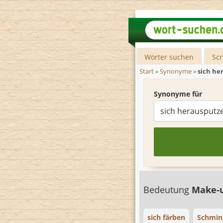
Wörter suchen
Sc
Start
»
Synonyme
»
sich he
Synonyme für
Bedeutung
Make-u
sich färben
Schmin