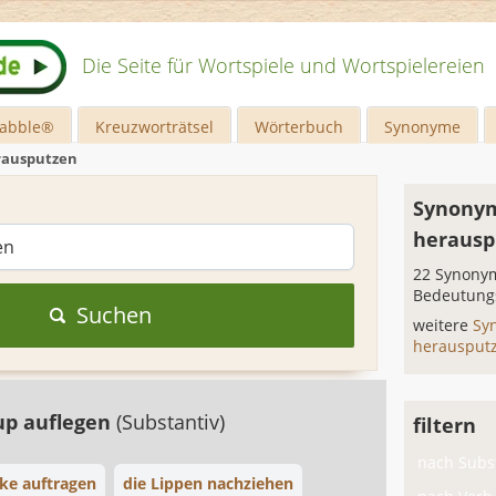
Die Seite für Wortspiele und Wortspielereien
rabble®
Kreuzworträtsel
Wörterbuch
Synonyme
rausputzen
Synonym
herausp
22 Synonym
Bedeutung
Suchen
weitere
Sy
herausput
p auflegen
(Substantiv)
filtern
nach Subst
ke auftragen
die Lippen nachziehen