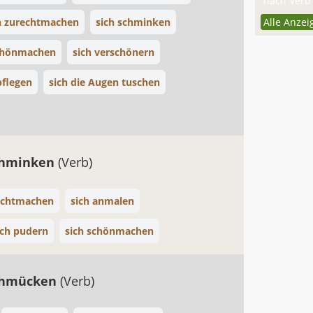
nach Verb 
h zurechtmachen
sich schminken
Alle Anzei
schönmachen
sich verschönern
pflegen
sich die Augen tuschen
chminken
(Verb)
rechtmachen
sich anmalen
ich pudern
sich schönmachen
schmücken
(Verb)